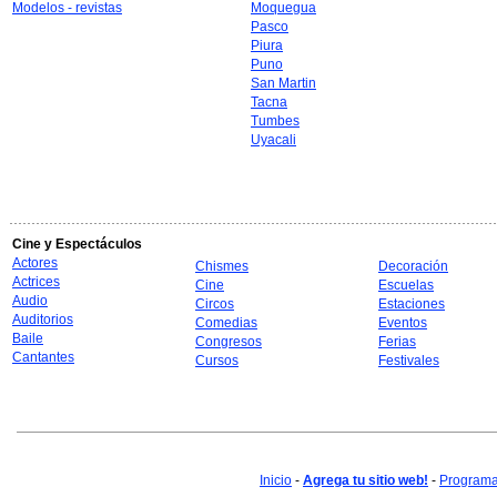
Modelos - revistas
Moquegua
Pasco
Piura
Puno
San Martin
Tacna
Tumbes
Uyacali
Cine y Espectáculos
Actores
Chismes
Decoración
Actrices
Cine
Escuelas
Audio
Circos
Estaciones
Auditorios
Comedias
Eventos
Baile
Congresos
Ferias
Cantantes
Cursos
Festivales
Inicio
-
Agrega tu sitio web!
-
Programa 