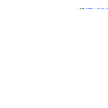
© 2024
DireWeb - Directorio 