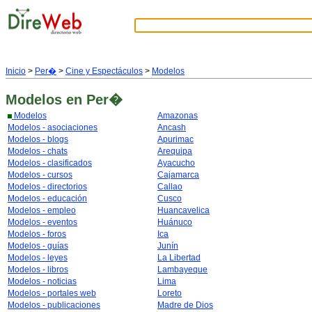
Inicio
>
Per�
>
Cine y Espectáculos
>
Modelos
Modelos
en Per�
Modelos
Amazonas
Modelos - asociaciones
Ancash
Modelos - blogs
Apurimac
Modelos - chats
Arequipa
Modelos - clasificados
Ayacucho
Modelos - cursos
Cajamarca
Modelos - directorios
Callao
Modelos - educación
Cusco
Modelos - empleo
Huancavelica
Modelos - eventos
Huánuco
Modelos - foros
Ica
Modelos - guías
Junín
Modelos - leyes
La Libertad
Modelos - libros
Lambayeque
Modelos - noticias
Lima
Modelos - portales web
Loreto
Modelos - publicaciones
Madre de Dios