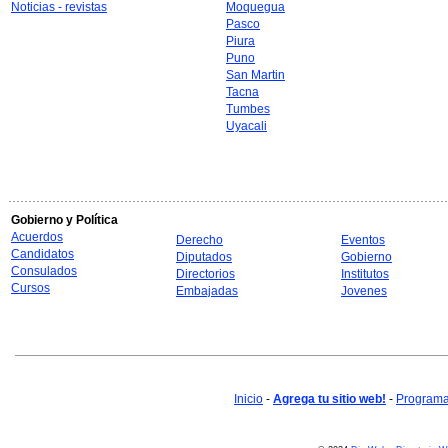
Noticias - revistas
Moquegua
Pasco
Piura
Puno
San Martin
Tacna
Tumbes
Uyacali
Gobierno y Política
Acuerdos
Derecho
Eventos
Candidatos
Diputados
Gobierno
Consulados
Directorios
Institutos
Cursos
Embajadas
Jovenes
Inicio
-
Agrega tu sitio web!
-
Programa 