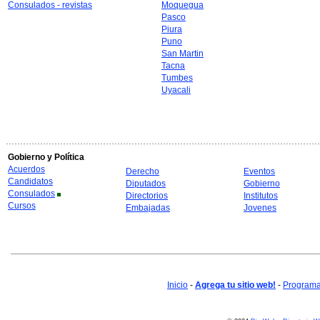
Consulados - revistas
Moquegua
Pasco
Piura
Puno
San Martin
Tacna
Tumbes
Uyacali
Gobierno y Política
Acuerdos
Derecho
Eventos
Candidatos
Diputados
Gobierno
Consulados
Directorios
Institutos
Cursos
Embajadas
Jovenes
Inicio
-
Agrega tu sitio web!
-
Programa 