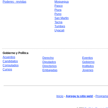
Poderes - revistas
Moquegua
Pasco
Piura
Puno
San Martin
Tacna
Tumbes
Uyacali
Gobierno y Política
Acuerdos
Derecho
Eventos
Candidatos
Diputados
Gobierno
Consulados
Directorios
Institutos
Cursos
Embajadas
Jovenes
Inicio
-
Agrega tu sitio web!
-
Programa 