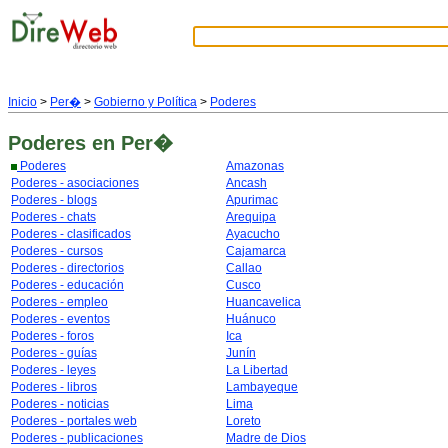
Inicio
>
Per�
>
Gobierno y Política
>
Poderes
Poderes
en Per�
Poderes
Amazonas
Poderes - asociaciones
Ancash
Poderes - blogs
Apurimac
Poderes - chats
Arequipa
Poderes - clasificados
Ayacucho
Poderes - cursos
Cajamarca
Poderes - directorios
Callao
Poderes - educación
Cusco
Poderes - empleo
Huancavelica
Poderes - eventos
Huánuco
Poderes - foros
Ica
Poderes - guías
Junín
Poderes - leyes
La Libertad
Poderes - libros
Lambayeque
Poderes - noticias
Lima
Poderes - portales web
Loreto
Poderes - publicaciones
Madre de Dios