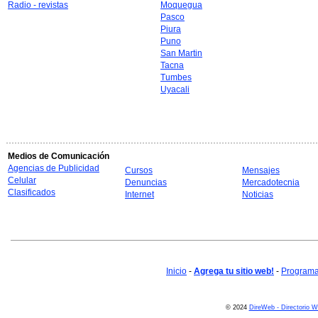
Radio - revistas
Moquegua
Pasco
Piura
Puno
San Martin
Tacna
Tumbes
Uyacali
Medios de Comunicación
Agencias de Publicidad
Cursos
Mensajes
Celular
Denuncias
Mercadotecnia
Clasificados
Internet
Noticias
Inicio
-
Agrega tu sitio web!
-
Programa 
© 2024
DireWeb - Directorio 