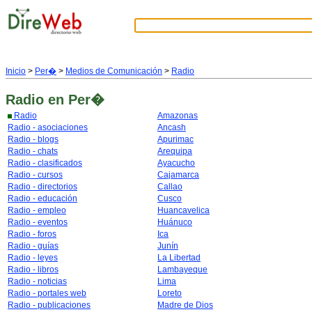
Inicio
>
Per�
>
Medios de Comunicación
>
Radio
Radio
en Per�
Radio
Amazonas
Radio - asociaciones
Ancash
Radio - blogs
Apurimac
Radio - chats
Arequipa
Radio - clasificados
Ayacucho
Radio - cursos
Cajamarca
Radio - directorios
Callao
Radio - educación
Cusco
Radio - empleo
Huancavelica
Radio - eventos
Huánuco
Radio - foros
Ica
Radio - guías
Junín
Radio - leyes
La Libertad
Radio - libros
Lambayeque
Radio - noticias
Lima
Radio - portales web
Loreto
Radio - publicaciones
Madre de Dios