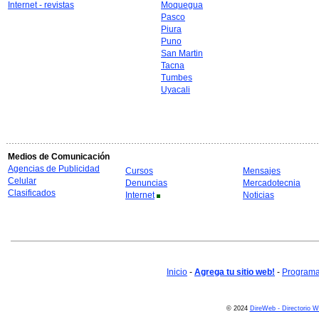
Internet - revistas
Moquegua
Pasco
Piura
Puno
San Martin
Tacna
Tumbes
Uyacali
Medios de Comunicación
Agencias de Publicidad
Cursos
Mensajes
Celular
Denuncias
Mercadotecnia
Clasificados
Internet
Noticias
Inicio
-
Agrega tu sitio web!
-
Programa 
© 2024
DireWeb - Directorio 