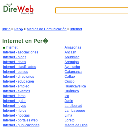
Inicio
>
Per�
>
Medios de Comunicación
>
Internet
Internet
en Per�
Internet
Amazonas
Internet - asociaciones
Ancash
Internet - blogs
Apurimac
Internet - chats
Arequipa
Internet - clasificados
Ayacucho
Internet - cursos
Cajamarca
Internet - directorios
Callao
Internet - educación
Cusco
Internet - empleo
Huancavelica
Internet - eventos
Huánuco
Internet - foros
Ica
Internet - guías
Junín
Internet - leyes
La Libertad
Internet - libros
Lambayeque
Internet - noticias
Lima
Internet - portales web
Loreto
Internet - publicaciones
Madre de Dios