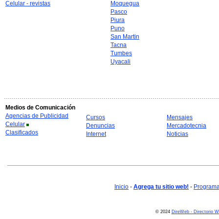
Celular - revistas
Moquegua
Pasco
Piura
Puno
San Martin
Tacna
Tumbes
Uyacali
Medios de Comunicación
Agencias de Publicidad
Cursos
Mensajes
Celular
Denuncias
Mercadotecnia
Clasificados
Internet
Noticias
Inicio
-
Agrega tu sitio web!
-
Programa 
© 2024
DireWeb - Directorio 