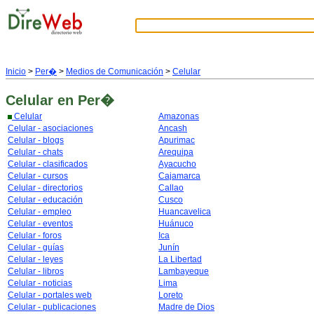
Inicio
>
Per�
>
Medios de Comunicación
>
Celular
Celular
en Per�
Celular
Amazonas
Celular - asociaciones
Ancash
Celular - blogs
Apurimac
Celular - chats
Arequipa
Celular - clasificados
Ayacucho
Celular - cursos
Cajamarca
Celular - directorios
Callao
Celular - educación
Cusco
Celular - empleo
Huancavelica
Celular - eventos
Huánuco
Celular - foros
Ica
Celular - guías
Junín
Celular - leyes
La Libertad
Celular - libros
Lambayeque
Celular - noticias
Lima
Celular - portales web
Loreto
Celular - publicaciones
Madre de Dios