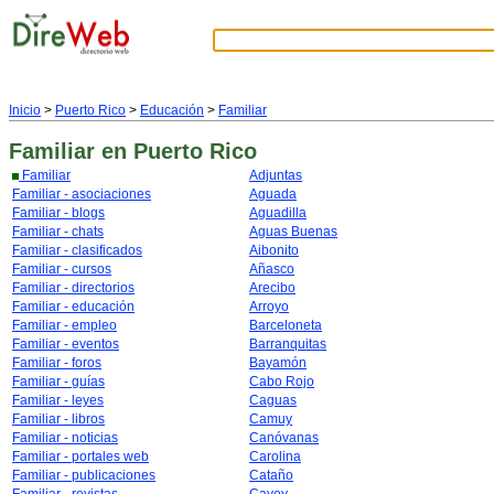
Inicio
>
Puerto Rico
>
Educación
>
Familiar
Familiar
en Puerto Rico
Familiar
Adjuntas
Familiar - asociaciones
Aguada
Familiar - blogs
Aguadilla
Familiar - chats
Aguas Buenas
Familiar - clasificados
Aibonito
Familiar - cursos
Añasco
Familiar - directorios
Arecibo
Familiar - educación
Arroyo
Familiar - empleo
Barceloneta
Familiar - eventos
Barranquitas
Familiar - foros
Bayamón
Familiar - guías
Cabo Rojo
Familiar - leyes
Caguas
Familiar - libros
Camuy
Familiar - noticias
Canóvanas
Familiar - portales web
Carolina
Familiar - publicaciones
Cataño