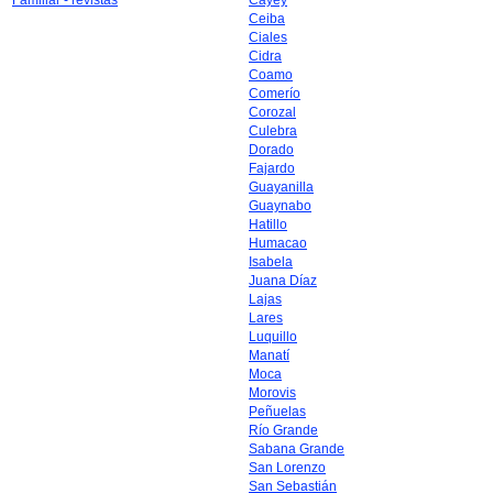
Familiar - revistas
Cayey
Ceiba
Ciales
Cidra
Coamo
Comerío
Corozal
Culebra
Dorado
Fajardo
Guayanilla
Guaynabo
Hatillo
Humacao
Isabela
Juana Díaz
Lajas
Lares
Luquillo
Manatí
Moca
Morovis
Peñuelas
Río Grande
Sabana Grande
San Lorenzo
San Sebastián