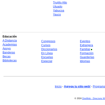
Trujillo Alto
Utuado
Yabucoa
Yauco
Educación
A Distancia
Congresos
Eventos
Academias
Cursos
Extranjera
Apoyo
Diccionarios
Familiar
Banderas
En Línea
Formación
Becas
Escuelas
Guarderías
Bibliotecas
Especial
Idiomas
Inicio
-
Agrega tu sitio web!
-
Programa 
© 2024
DireWeb - Directorio 