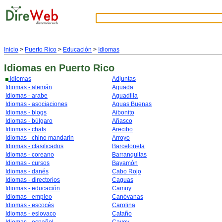
Inicio
>
Puerto Rico
>
Educación
>
Idiomas
Idiomas
en Puerto Rico
Idiomas
Adjuntas
Idiomas - alemán
Aguada
Idiomas - arabe
Aguadilla
Idiomas - asociaciones
Aguas Buenas
Idiomas - blogs
Aibonito
Idiomas - búlgaro
Añasco
Idiomas - chats
Arecibo
Idiomas - chino mandarín
Arroyo
Idiomas - clasificados
Barceloneta
Idiomas - coreano
Barranquitas
Idiomas - cursos
Bayamón
Idiomas - danés
Cabo Rojo
Idiomas - directorios
Caguas
Idiomas - educación
Camuy
Idiomas - empleo
Canóvanas
Idiomas - escocés
Carolina
Idiomas - eslovaco
Cataño