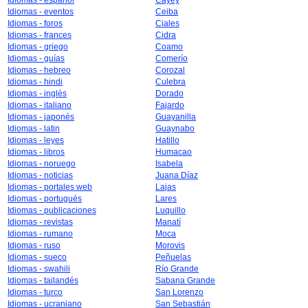
Idiomas - español
Cayey
Idiomas - eventos
Ceiba
Idiomas - foros
Ciales
Idiomas - frances
Cidra
Idiomas - griego
Coamo
Idiomas - guías
Comerío
Idiomas - hebreo
Corozal
Idiomas - hindi
Culebra
Idiomas - inglés
Dorado
Idiomas - italiano
Fajardo
Idiomas - japonés
Guayanilla
Idiomas - latin
Guaynabo
Idiomas - leyes
Hatillo
Idiomas - libros
Humacao
Idiomas - noruego
Isabela
Idiomas - noticias
Juana Díaz
Idiomas - portales web
Lajas
Idiomas - portugués
Lares
Idiomas - publicaciones
Luquillo
Idiomas - revistas
Manatí
Idiomas - rumano
Moca
Idiomas - ruso
Morovis
Idiomas - sueco
Peñuelas
Idiomas - swahili
Río Grande
Idiomas - tailandés
Sabana Grande
Idiomas - turco
San Lorenzo
Idiomas - ucraniano
San Sebastián