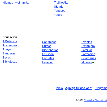
Idiomas - vietnamita
Trujillo Alto
Utuado
Yabucoa
Yauco
Educación
A Distancia
Congresos
Eventos
Academias
Cursos
Extranjera
Apoyo
Diccionarios
Familiar
Banderas
En Línea
Formación
Becas
Escuelas
Guarderías
Bibliotecas
Especial
Idiomas
Inicio
-
Agrega tu sitio web!
-
Programa 
© 2024
DireWeb - Directorio 