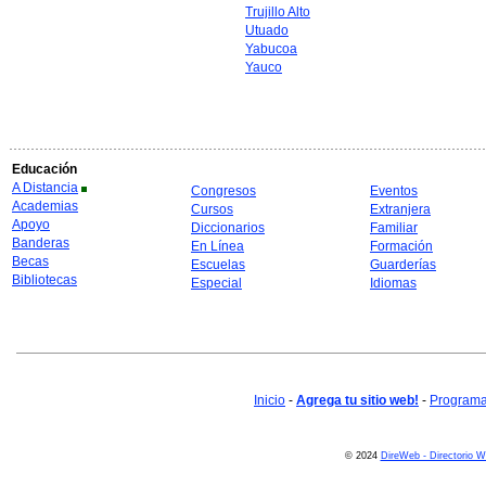
Trujillo Alto
Utuado
Yabucoa
Yauco
Educación
A Distancia
Congresos
Eventos
Academias
Cursos
Extranjera
Apoyo
Diccionarios
Familiar
Banderas
En Línea
Formación
Becas
Escuelas
Guarderías
Bibliotecas
Especial
Idiomas
Inicio
-
Agrega tu sitio web!
-
Programa 
© 2024
DireWeb - Directorio 