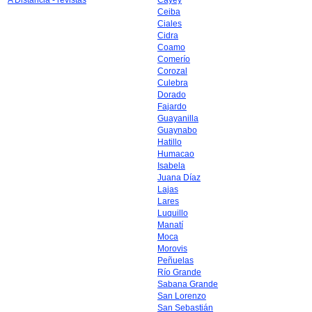
A Distancia - revistas
Cayey
Ceiba
Ciales
Cidra
Coamo
Comerío
Corozal
Culebra
Dorado
Fajardo
Guayanilla
Guaynabo
Hatillo
Humacao
Isabela
Juana Díaz
Lajas
Lares
Luquillo
Manatí
Moca
Morovis
Peñuelas
Río Grande
Sabana Grande
San Lorenzo
San Sebastián