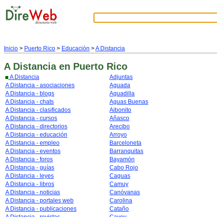
Inicio
>
Puerto Rico
>
Educación
>
A Distancia
A Distancia
en Puerto Rico
A Distancia
Adjuntas
A Distancia - asociaciones
Aguada
A Distancia - blogs
Aguadilla
A Distancia - chats
Aguas Buenas
A Distancia - clasificados
Aibonito
A Distancia - cursos
Añasco
A Distancia - directorios
Arecibo
A Distancia - educación
Arroyo
A Distancia - empleo
Barceloneta
A Distancia - eventos
Barranquitas
A Distancia - foros
Bayamón
A Distancia - guías
Cabo Rojo
A Distancia - leyes
Caguas
A Distancia - libros
Camuy
A Distancia - noticias
Canóvanas
A Distancia - portales web
Carolina
A Distancia - publicaciones
Cataño