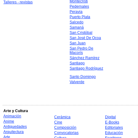
Montecristi
Talleres - revistas
Pedernales
Peravia
Puerto Plata
Salcedo
Samaná
San Cristóbal
San José De Ocoa
San Juan
San Pedro De
Macorís
Sánchez Ramírez
Santiago
Santiago Rodríguez
Santo Domingo
Valverde
Arte y Cultura
Animación
Cerámica
Digital
Anime
Cine
E-Books
Antiguedades
Composición
Editoriales
Arquitectura
Convocatorias
Educación
Arte