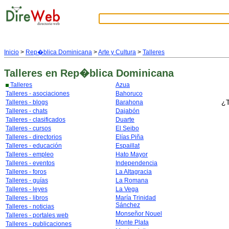
Inicio
>
Rep�blica Dominicana
>
Arte y Cultura
>
Talleres
Talleres
en Rep�blica Dominicana
Talleres
Azua
Talleres - asociaciones
Bahoruco
¿T
Talleres - blogs
Barahona
Talleres - chats
Dajabón
Talleres - clasificados
Duarte
Talleres - cursos
El Seibo
Talleres - directorios
Elías Piña
Talleres - educación
Espaillat
Talleres - empleo
Hato Mayor
Talleres - eventos
Independencia
Talleres - foros
La Altagracia
Talleres - guías
La Romana
Talleres - leyes
La Vega
Talleres - libros
María Trinidad
Sánchez
Talleres - noticias
Monseñor Nouel
Talleres - portales web
Monte Plata
Talleres - publicaciones