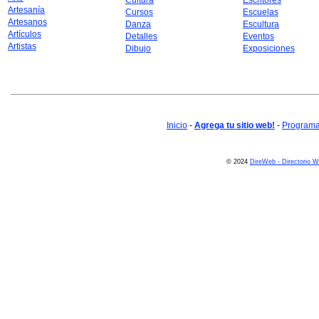
Cultura
Escritores
Artesanía
Cursos
Escuelas
Artesanos
Danza
Escultura
Artículos
Detalles
Eventos
Artistas
Dibujo
Exposiciones
Inicio
-
Agrega tu sitio web!
-
Programa 
© 2024
DireWeb - Directorio 