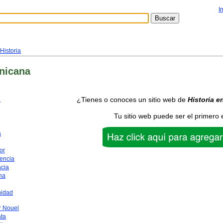
I
Historia
nicana
¿Tienes o conoces un sitio web de
Historia
e
a
Tu sitio web puede ser el primero 
a
or
encia
acia
na
nidad
 Nouel
ata