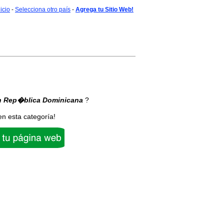
nicio
-
Selecciona otro país
-
Agrega tu Sitio Web!
n Rep�blica Dominicana
?
en esta categoría!