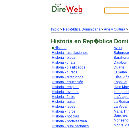
Inicio
>
Rep�blica Dominicana
>
Arte y Cultura
>
Historia
en Rep�blica Domi
Historia
Azua
Historia - asociaciones
Bahoruco
Historia - blogs
Barahon
Historia - chats
Dajabón
Historia - clasificados
Duarte
Historia - cursos
El Seibo
Historia - directorios
Elías Piñ
Historia - educación
Espaillat
Historia - empleo
Hato May
Historia - eventos
Independ
Historia - foros
La Altagr
Historia - guías
La Roma
Historia - leyes
La Vega
Historia - libros
María Tri
Sánchez
Historia - noticias
Monseñor
Historia - portales web
Monte Pl
Historia - publicaciones