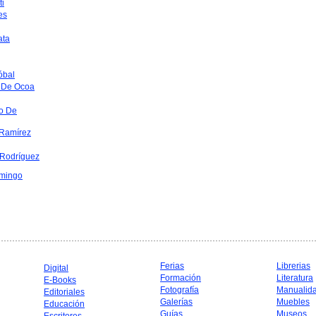
ti
es
ata
óbal
 De Ocoa
o De
Ramírez
 Rodríguez
mingo
Ferias
Librerias
Digital
Formación
Literatura
E-Books
Fotografía
Manualid
Editoriales
Galerías
Muebles
Educación
Guías
Museos