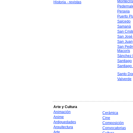
Montecris
Historia - revistas
Pedernal
Peravia
Puerto Pl
Salcedo
Samaná
San Crist
San José
San Juan
San Pedr
Macorís
Sánchez 
Santiago
Santiago
Santo Do
Valverde
Arte y Cultura
Animación
Cerámica
Anime
Cine
Antiguedades
Composición
Arquitectura
Convocatorias
Arte