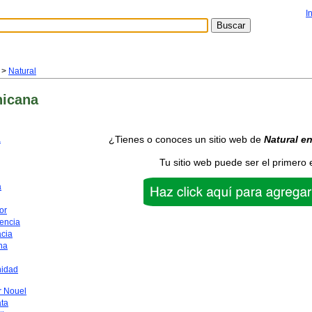
I
>
Natural
nicana
¿Tienes o conoces un sitio web de
Natural
en
a
Tu sitio web puede ser el primero 
a
or
encia
acia
na
nidad
 Nouel
ata