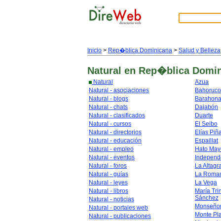
Inicio
>
Rep�blica Dominicana
>
Salud y Belleza
Natural
en Rep�blica Domi
Natural
Azua
Natural - asociaciones
Bahoruco
Natural - blogs
Barahon
Natural - chats
Dajabón
Natural - clasificados
Duarte
Natural - cursos
El Seibo
Natural - directorios
Elías Piñ
Natural - educación
Espaillat
Natural - empleo
Hato May
Natural - eventos
Independ
Natural - foros
La Altagr
Natural - guías
La Roma
Natural - leyes
La Vega
Natural - libros
María Tri
Sánchez
Natural - noticias
Monseñor
Natural - portales web
Monte Pl
Natural - publicaciones