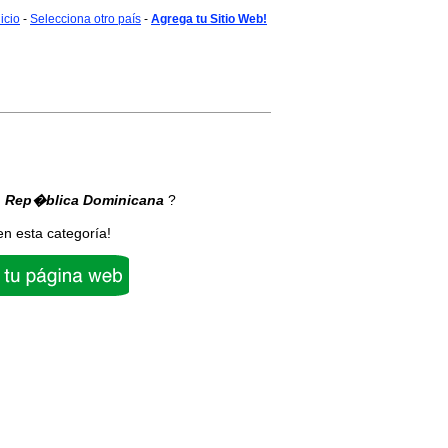
nicio
-
Selecciona otro país
-
Agrega tu Sitio Web!
 Rep�blica Dominicana
?
en esta categoría!