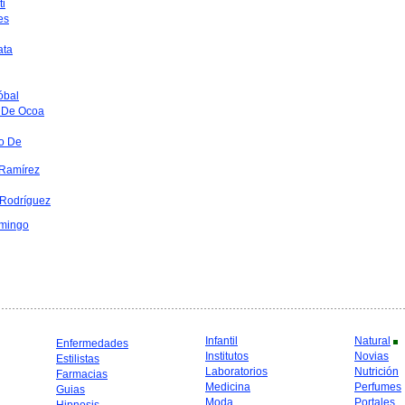
ti
es
ata
óbal
 De Ocoa
o De
Ramírez
 Rodríguez
mingo
Infantil
Natural
Enfermedades
Institutos
Novias
Estilistas
Laboratorios
Nutrición
Farmacias
Medicina
Perfumes
Guias
Moda
Portales