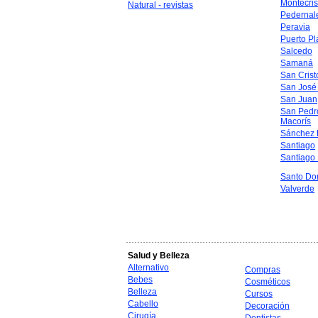
Montecris
Natural - revistas
Pedernal
Peravia
Puerto Pl
Salcedo
Samaná
San Crist
San José
San Juan
San Pedr
Macorís
Sánchez 
Santiago
Santiago
Santo Do
Valverde
Salud y Belleza
Alternativo
Compras
Bebes
Cosméticos
Belleza
Cursos
Cabello
Decoración
Cirugía