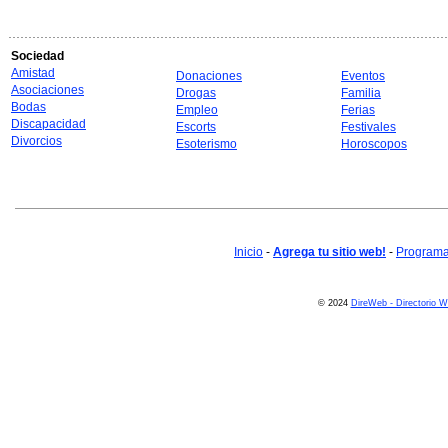
Sociedad
Amistad
Donaciones
Eventos
Asociaciones
Drogas
Familia
Bodas
Empleo
Ferias
Discapacidad
Escorts
Festivales
Divorcios
Esoterismo
Horoscopos
Inicio
-
Agrega tu sitio web!
-
Programa 
© 2024
DireWeb - Directorio 