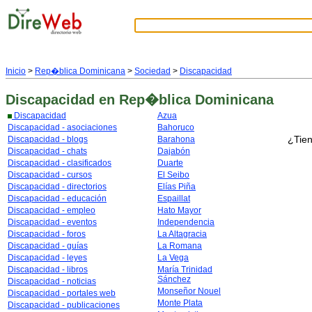
Inicio
>
Rep�blica Dominicana
>
Sociedad
>
Discapacidad
Discapacidad
en Rep�blica Dominicana
Discapacidad
Azua
Discapacidad - asociaciones
Bahoruco
¿Tien
Discapacidad - blogs
Barahona
Discapacidad - chats
Dajabón
Discapacidad - clasificados
Duarte
Discapacidad - cursos
El Seibo
Discapacidad - directorios
Elías Piña
Discapacidad - educación
Espaillat
Discapacidad - empleo
Hato Mayor
Discapacidad - eventos
Independencia
Discapacidad - foros
La Altagracia
Discapacidad - guías
La Romana
Discapacidad - leyes
La Vega
Discapacidad - libros
María Trinidad
Sánchez
Discapacidad - noticias
Monseñor Nouel
Discapacidad - portales web
Monte Plata
Discapacidad - publicaciones