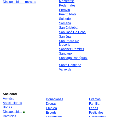
Montecristi
Discapacidad - revistas
Pedernales
Peravia
Puerto Plata
Salcedo
Samaná
San Cristóbal
San José De Ocoa
San Juan
San Pedro De
Macorís
Sánchez Ramírez
Santiago
Santiago Rodríguez
Santo Domingo
Valverde
Sociedad
Amistad
Donaciones
Eventos
Asociaciones
Drogas
Familia
Bodas
Empleo
Ferias
Discapacidad
Escorts
Festivales
Divorcios