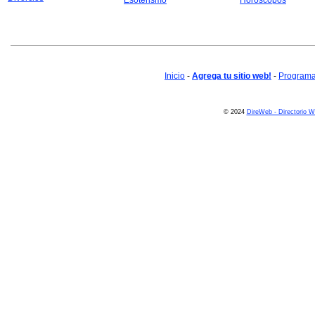
Esoterismo
Horoscopos
Inicio
-
Agrega tu sitio web!
-
Programa 
© 2024
DireWeb - Directorio 