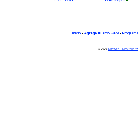
Esoterismo
Horoscopos
Inicio
-
Agrega tu sitio web!
-
Programa 
© 2024
DireWeb - Directorio 