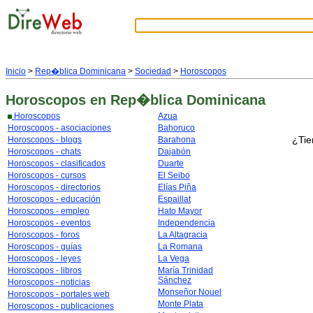
Inicio
>
Rep�blica Dominicana
>
Sociedad
>
Horoscopos
Horoscopos
en Rep�blica Dominicana
Horoscopos
Azua
Horoscopos - asociaciones
Bahoruco
¿Tie
Horoscopos - blogs
Barahona
Horoscopos - chats
Dajabón
Horoscopos - clasificados
Duarte
Horoscopos - cursos
El Seibo
Horoscopos - directorios
Elías Piña
Horoscopos - educación
Espaillat
Horoscopos - empleo
Hato Mayor
Horoscopos - eventos
Independencia
Horoscopos - foros
La Altagracia
Horoscopos - guías
La Romana
Horoscopos - leyes
La Vega
Horoscopos - libros
María Trinidad
Sánchez
Horoscopos - noticias
Monseñor Nouel
Horoscopos - portales web
Monte Plata
Horoscopos - publicaciones