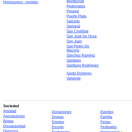
Montecristi
Horoscopos - revistas
Pedernales
Peravia
Puerto Plata
Salcedo
Samaná
San Cristóbal
San José De Ocoa
San Juan
San Pedro De
Macorís
Sánchez Ramírez
Santiago
Santiago Rodríguez
Santo Domingo
Valverde
Sociedad
Amistad
Donaciones
Eventos
Asociaciones
Drogas
Familia
Bodas
Empleo
Ferias
Discapacidad
Escorts
Festivales
Divorcios