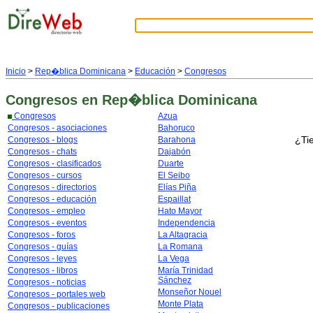
Inicio
>
Rep�blica Dominicana
>
Educación
>
Congresos
Congresos
en Rep�blica Dominicana
Congresos
Azua
Congresos - asociaciones
Bahoruco
¿Ti
Congresos - blogs
Barahona
Congresos - chats
Dajabón
Congresos - clasificados
Duarte
Congresos - cursos
El Seibo
Congresos - directorios
Elías Piña
Congresos - educación
Espaillat
Congresos - empleo
Hato Mayor
Congresos - eventos
Independencia
Congresos - foros
La Altagracia
Congresos - guías
La Romana
Congresos - leyes
La Vega
Congresos - libros
María Trinidad
Sánchez
Congresos - noticias
Monseñor Nouel
Congresos - portales web
Monte Plata
Congresos - publicaciones