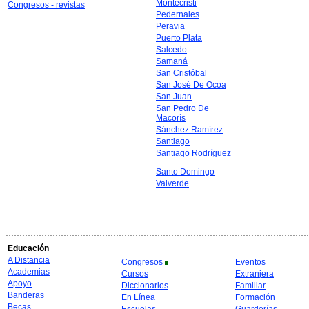
Montecristi
Congresos - revistas
Pedernales
Peravia
Puerto Plata
Salcedo
Samaná
San Cristóbal
San José De Ocoa
San Juan
San Pedro De
Macorís
Sánchez Ramírez
Santiago
Santiago Rodríguez
Santo Domingo
Valverde
Educación
A Distancia
Congresos
Eventos
Academias
Cursos
Extranjera
Apoyo
Diccionarios
Familiar
Banderas
En Línea
Formación
Becas