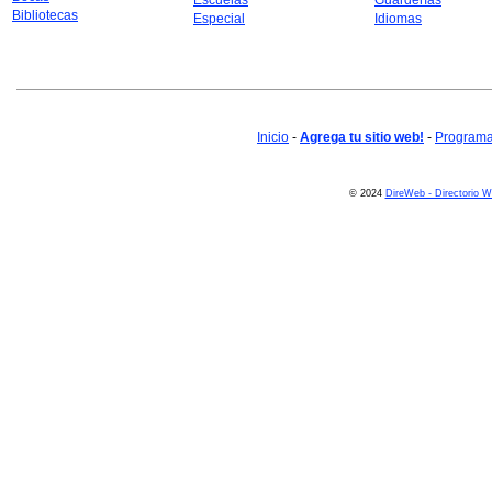
Escuelas
Guarderías
Bibliotecas
Especial
Idiomas
Inicio
-
Agrega tu sitio web!
-
Programa 
© 2024
DireWeb - Directorio 