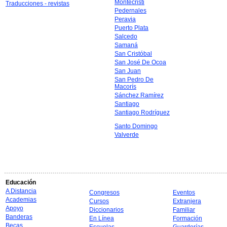
Montecristi
Traducciones - revistas
Pedernales
Peravia
Puerto Plata
Salcedo
Samaná
San Cristóbal
San José De Ocoa
San Juan
San Pedro De
Macorís
Sánchez Ramírez
Santiago
Santiago Rodríguez
Santo Domingo
Valverde
Educación
A Distancia
Congresos
Eventos
Academias
Cursos
Extranjera
Apoyo
Diccionarios
Familiar
Banderas
En Línea
Formación
Becas