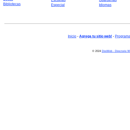
Escuelas
Guarderías
Bibliotecas
Especial
Idiomas
Inicio
-
Agrega tu sitio web!
-
Programa 
© 2024
DireWeb - Directorio 