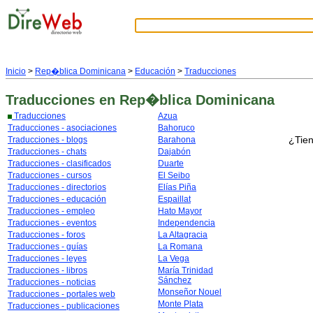
Inicio
>
Rep�blica Dominicana
>
Educación
>
Traducciones
Traducciones
en Rep�blica Dominicana
Traducciones
Azua
Traducciones - asociaciones
Bahoruco
¿Tien
Traducciones - blogs
Barahona
Traducciones - chats
Dajabón
Traducciones - clasificados
Duarte
Traducciones - cursos
El Seibo
Traducciones - directorios
Elías Piña
Traducciones - educación
Espaillat
Traducciones - empleo
Hato Mayor
Traducciones - eventos
Independencia
Traducciones - foros
La Altagracia
Traducciones - guías
La Romana
Traducciones - leyes
La Vega
Traducciones - libros
María Trinidad
Sánchez
Traducciones - noticias
Monseñor Nouel
Traducciones - portales web
Monte Plata
Traducciones - publicaciones