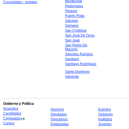
Montecristi
Consulados - revistas
Pedernales
Peravia
Puerto Plata
Salcedo
Samaná
San Cristóbal
San José De Ocoa
San Juan
San Pedro De
Macorís
Sánchez Ramírez
Santiago
Santiago Rodríguez
Santo Domingo
Valverde
Gobierno y Política
Acuerdos
Derecho
Eventos
Candidatos
Diputados
Gobierno
Consulados
Directorios
Institutos
Cursos
Embajadas
Jovenes