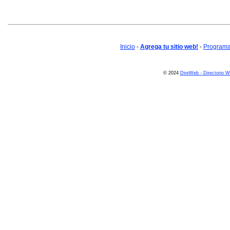
Inicio
-
Agrega tu sitio web!
-
Programa 
© 2024
DireWeb - Directorio 