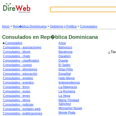
Inicio
>
Rep�blica Dominicana
>
Gobierno y Política
>
Consulados
Consulados
en Rep�blica Dominicana
Consulados
Azua
Consulados - asociaciones
Bahoruco
¿Tie
Consulados - blogs
Barahona
Consulados - chats
Dajabón
Consulados - clasificados
Duarte
Consulados - cursos
El Seibo
Consulados - directorios
Elías Piña
Consulados - educación
Espaillat
Consulados - empleo
Hato Mayor
Consulados - eventos
Independencia
Consulados - foros
La Altagracia
Consulados - guías
La Romana
Consulados - leyes
La Vega
Consulados - libros
María Trinidad
Sánchez
Consulados - noticias
Monseñor Nouel
Consulados - portales web
Monte Plata
Consulados - publicaciones