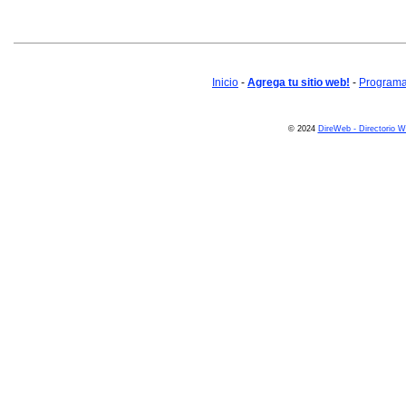
Inicio
-
Agrega tu sitio web!
-
Programa 
© 2024
DireWeb - Directorio 