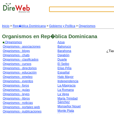
Inicio
>
Rep�blica Dominicana
>
Gobierno y Política
>
Organismos
Organismos
en Rep�blica Dominicana
Organismos
Azua
Organismos - asociaciones
Bahoruco
¿Tie
Organismos - blogs
Barahona
Organismos - chats
Dajabón
Organismos - clasificados
Duarte
Organismos - cursos
El Seibo
Organismos - directorios
Elías Piña
Organismos - educación
Espaillat
Organismos - empleo
Hato Mayor
Organismos - eventos
Independencia
Organismos - foros
La Altagracia
Organismos - guías
La Romana
Organismos - leyes
La Vega
Organismos - libros
María Trinidad
Sánchez
Organismos - noticias
Monseñor Nouel
Organismos - portales web
Monte Plata
Organismos - publicaciones