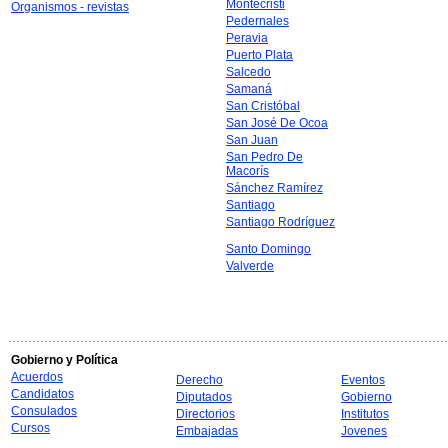
Montecristi
Organismos - revistas
Pedernales
Peravia
Puerto Plata
Salcedo
Samaná
San Cristóbal
San José De Ocoa
San Juan
San Pedro De
Macorís
Sánchez Ramírez
Santiago
Santiago Rodríguez
Santo Domingo
Valverde
Gobierno y Política
Acuerdos
Derecho
Eventos
Candidatos
Diputados
Gobierno
Consulados
Directorios
Institutos
Cursos
Embajadas
Jovenes