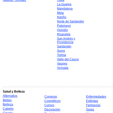
Natural - revistas
Huila
La Guajira
Magdalena
Meta
Nariño
Norte de Santander
Putumayo
Quindío
Risaralda
San Andrés y
Providencia
Santander
Sucre
Tolima
Valle del Cauca
Vaupes
Vichada
Salud y Belleza
Alternativo
Compras
Enfermedades
Bebes
Cosméticos
Estilistas
Belleza
Cursos
Farmacias
Cabello
Decoración
Guias