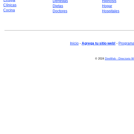
Cirugía
Dentistas
Hipnosis
Clínicas
Dietas
Hogar
Cocina
Doctores
Hospitales
Inicio
-
Agrega tu sitio web!
-
Programa 
© 2024
DireWeb - Directorio 