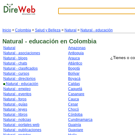
Inicio
>
Colombia
>
Salud y Belleza
>
Natural
>
Natural - educación
Natural - educación
en Colombia
Natural
Amazonas
Natural - asociaciones
Antioquia
¿Tienes o co
Natural - blogs
Arauca
Natural - chats
Atlántico
Natural - clasificados
Bogotá
Natural - cursos
Bolívar
Natural - directorios
Boyacá
Natural - educación
Caldas
Natural - empleo
Caquetá
Natural - eventos
Casanare
Natural - foros
Cauca
Natural - guías
Cesar
Natural - leyes
Chocó
Natural - libros
Córdoba
Natural - noticias
Cundinamarca
Natural - portales web
Guainía
Natural - publicaciones
Guaviare