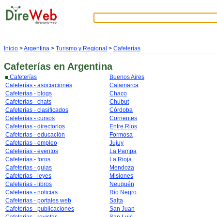
Inicio
>
Argentina
>
Turismo y Regional
>
Cafeterías
Cafeterías
en Argentina
Cafeterías
Buenos Aires
Cafeterías - asociaciones
Catamarca
Cafeterías - blogs
Chaco
Cafeterías - chats
Chubut
Cafeterías - clasificados
Córdoba
Cafeterías - cursos
Corrientes
Cafeterías - directorios
Entre Rios
Cafeterías - educación
Formosa
Cafeterías - empleo
Jujuy
Cafeterías - eventos
La Pampa
Cafeterías - foros
La Rioja
Cafeterías - guías
Mendoza
Cafeterías - leyes
Misiones
Cafeterías - libros
Neuquén
Cafeterías - noticias
Río Negro
Cafeterías - portales web
Salta
Cafeterías - publicaciones
San Juan