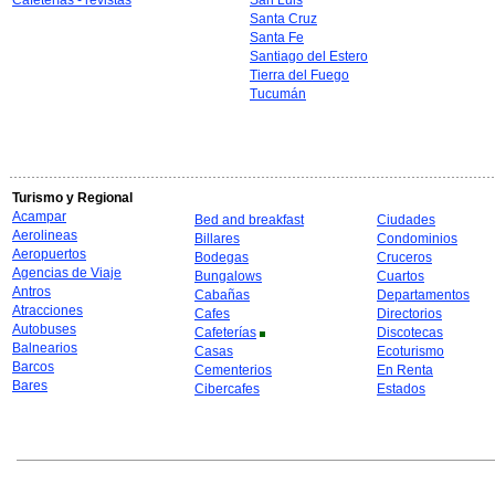
Cafeterías - revistas
San Luis
Santa Cruz
Santa Fe
Santiago del Estero
Tierra del Fuego
Tucumán
Turismo y Regional
Acampar
Bed and breakfast
Ciudades
Aerolineas
Billares
Condominios
Aeropuertos
Bodegas
Cruceros
Agencias de Viaje
Bungalows
Cuartos
Antros
Cabañas
Departamentos
Atracciones
Cafes
Directorios
Autobuses
Cafeterías
Discotecas
Balnearios
Casas
Ecoturismo
Barcos
Cementerios
En Renta
Bares
Cibercafes
Estados