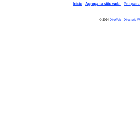
Inicio
-
Agrega tu sitio web!
-
Programa 
© 2024
DireWeb - Directorio 