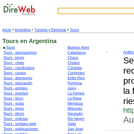
Inicio
>
Argentina
>
Turismo y Regional
>
Tours
Tours
en Argentina
Tours
Buenos Aires
Anfitr
Tours - asociaciones
Catamarca
Se
Tours - blogs
Chaco
Tours - chats
Chubut
re
Tours - clasificados
Córdoba
Tours - cursos
Corrientes
pr
Tours - directorios
Entre Rios
Tours - educación
Formosa
la
Tours - empleo
Jujuy
Tours - eventos
La Pampa
ri
Tours - foros
La Rioja
Tours - guías
Mendoza
htt
Tours - leyes
Misiones
Tours - libros
Neuquén
Au
Tours - noticias
Río Negro
Tours - portales web
Salta
Tours - publicaciones
San Juan