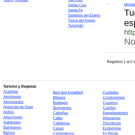
Tours - revistas
San Luis
Monta
Santa Cruz
Tu
Santa Fe
Santiago del Estero
es
Tierra del Fuego
Tucumán
ht
No
Registros 1 al 2 
Turismo y Regional
Acampar
Bed and breakfast
Ciudades
Aerolineas
Billares
Condominios
Aeropuertos
Bodegas
Cruceros
Agencias de Viaje
Bungalows
Cuartos
Antros
Cabañas
Departamentos
Atracciones
Cafes
Directorios
Autobuses
Cafeterías
Discotecas
Balnearios
Casas
Ecoturismo
Barcos
Cementerios
En Renta