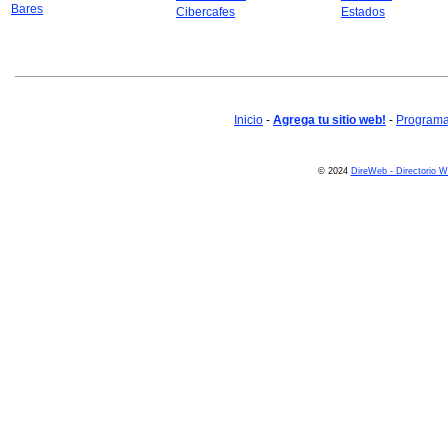
Bares
Cibercafes
Estados
Inicio
-
Agrega tu sitio web!
-
Programa 
© 2024
DireWeb - Directorio 