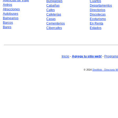
Agencias de Viaje
Bungalows
Cuartos
Antros
Cabañas
Departamentos
Atracciones
Cafes
Directorios
Autobuses
Cafeterías
Discotecas
Balnearios
Casas
Ecoturismo
Barcos
Cementerios
En Renta
Bares
Cibercafes
Estados
Inicio
-
Agrega tu sitio web!
-
Programa 
© 2024
DireWeb - Directorio 