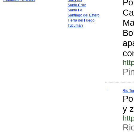
Po
Ciudades - revistas
San Luis
Santa Cruz
Ca
Santa Fe
Santiago del Estero
Mar
Tierra del Fuego
Tucumán
Bo
apa
co
htt
Pi
Rio Te
Por
y 
htt
Ri