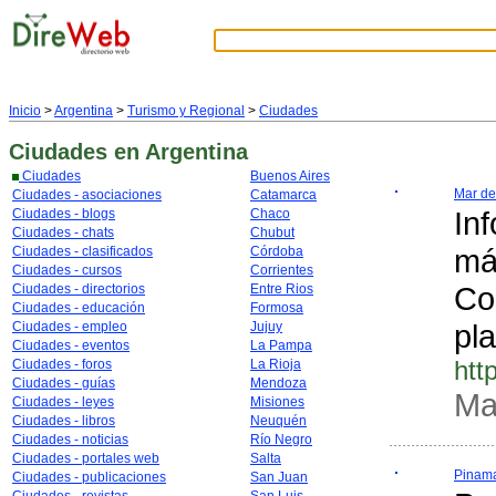
Inicio
>
Argentina
>
Turismo y Regional
>
Ciudades
Ciudades
en Argentina
Ciudades
Buenos Aires
Mar de
Ciudades - asociaciones
Catamarca
In
Ciudades - blogs
Chaco
Ciudades - chats
Chubut
má
Ciudades - clasificados
Córdoba
Ciudades - cursos
Corrientes
Co
Ciudades - directorios
Entre Rios
Ciudades - educación
Formosa
pl
Ciudades - empleo
Jujuy
Ciudades - eventos
La Pampa
htt
Ciudades - foros
La Rioja
Ciudades - guías
Mendoza
Ma
Ciudades - leyes
Misiones
Ciudades - libros
Neuquén
Ciudades - noticias
Río Negro
Ciudades - portales web
Salta
Pinama
Ciudades - publicaciones
San Juan