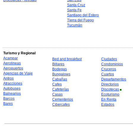
Discotecas - revistas
San Luis
Santa Cruz
Santa Fe
Santiago del Estero
Tierra del Fuego
Tucumán
Turismo y Regional
Acampar
Bed and breakfast
Ciudades
Aerolineas
Billares
Condominios
Aeropuertos
Bodegas
Cruceros
Agencias de Viaje
Bungalows
Cuartos
Antros
Cabañas
Departamentos
Atracciones
Cafes
Directorios
Autobuses
Cafeterías
Discotecas
Balnearios
Casas
Ecoturismo
Barcos
Cementerios
En Renta
Bares
Cibercafes
Estados