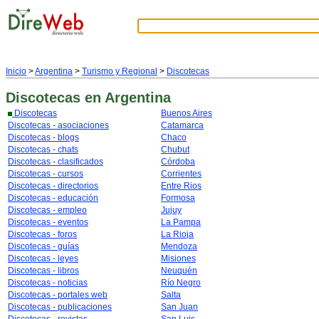
Inicio
>
Argentina
>
Turismo y Regional
>
Discotecas
Discotecas
en Argentina
Discotecas
Buenos Aires
Discotecas - asociaciones
Catamarca
Discotecas - blogs
Chaco
Discotecas - chats
Chubut
Discotecas - clasificados
Córdoba
Discotecas - cursos
Corrientes
Discotecas - directorios
Entre Rios
Discotecas - educación
Formosa
Discotecas - empleo
Jujuy
Discotecas - eventos
La Pampa
Discotecas - foros
La Rioja
Discotecas - guías
Mendoza
Discotecas - leyes
Misiones
Discotecas - libros
Neuquén
Discotecas - noticias
Río Negro
Discotecas - portales web
Salta
Discotecas - publicaciones
San Juan