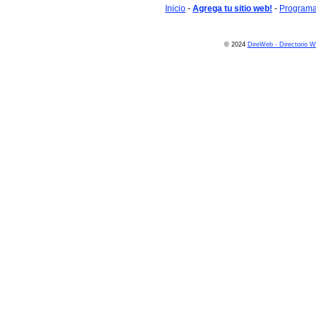
Inicio
-
Agrega tu sitio web!
-
Programa 
© 2024
DireWeb - Directorio 