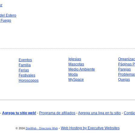
uz
del Estero
l Fuego
Iglesias
Organizac
Eventos
Mascotas
Páginas P
Familia
Medio Ambiente
Parejas
Ferias
Moda
Problema
Festivales
MySpace
Quejas
Horoscopos
-
Agrega tu sitio web!
-
Programa de afiliados
-
Agrega una liga en tu sitio
-
Contá
-
Web Hosting by Executive Websites
© 2024
DireWeb - Directorio Web