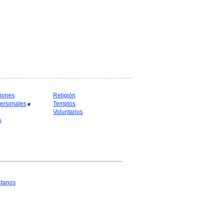
iones
Religión
ersonales
Templos
Voluntarios
s
ctanos