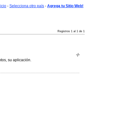
nicio
-
Selecciona otro país
-
Agrega tu Sitio Web!
Registros 1 al 1 de 1
tos, su aplicación.