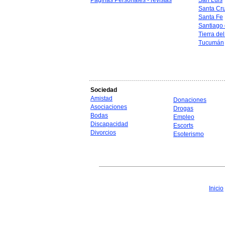
Páginas Personales - revistas
San Luis
Santa Cr
Santa Fe
Santiago 
Tierra de
Tucumán
Sociedad
Amistad
Donaciones
Asociaciones
Drogas
Bodas
Empleo
Discapacidad
Escorts
Divorcios
Esoterismo
Inicio