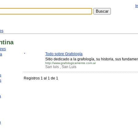
I
es
ntina
ires
Todo sobre Grafología
ca
Sitio dedicado a la grafología, su historia, sus fundamen
http://www.grafologicamente.com.ar
San luis , San Luis
s
Registros 1 al 1 de 1
s
a
o