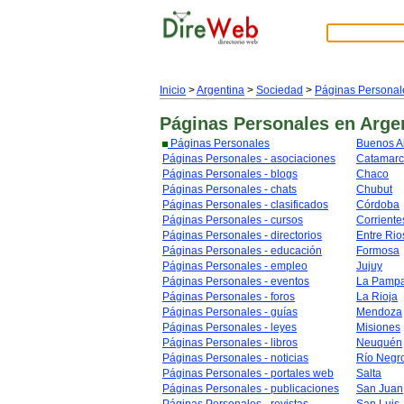
Inicio
>
Argentina
>
Sociedad
>
Páginas Personal
Páginas Personales
en Arge
Páginas Personales
Buenos A
Páginas Personales - asociaciones
Catamar
Páginas Personales - blogs
Chaco
Páginas Personales - chats
Chubut
Páginas Personales - clasificados
Córdoba
Páginas Personales - cursos
Corriente
Páginas Personales - directorios
Entre Rio
Páginas Personales - educación
Formosa
Páginas Personales - empleo
Jujuy
Páginas Personales - eventos
La Pamp
Páginas Personales - foros
La Rioja
Páginas Personales - guías
Mendoza
Páginas Personales - leyes
Misiones
Páginas Personales - libros
Neuquén
Páginas Personales - noticias
Río Negr
Páginas Personales - portales web
Salta
Páginas Personales - publicaciones
San Juan