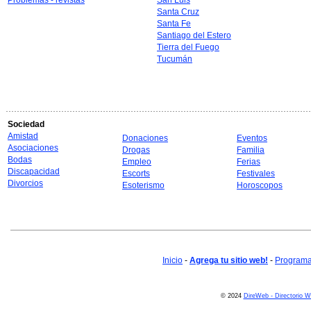
Problemas - revistas
San Luis
Santa Cruz
Santa Fe
Santiago del Estero
Tierra del Fuego
Tucumán
Sociedad
Amistad
Donaciones
Eventos
Asociaciones
Drogas
Familia
Bodas
Empleo
Ferias
Discapacidad
Escorts
Festivales
Divorcios
Esoterismo
Horoscopos
Inicio
-
Agrega tu sitio web!
-
Programa 
© 2024
DireWeb - Directorio 