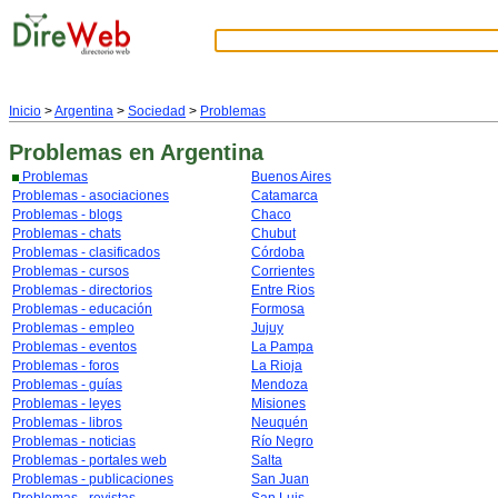
Inicio
>
Argentina
>
Sociedad
>
Problemas
Problemas
en Argentina
Problemas
Buenos Aires
Problemas - asociaciones
Catamarca
Problemas - blogs
Chaco
Problemas - chats
Chubut
Problemas - clasificados
Córdoba
Problemas - cursos
Corrientes
Problemas - directorios
Entre Rios
Problemas - educación
Formosa
Problemas - empleo
Jujuy
Problemas - eventos
La Pampa
Problemas - foros
La Rioja
Problemas - guías
Mendoza
Problemas - leyes
Misiones
Problemas - libros
Neuquén
Problemas - noticias
Río Negro
Problemas - portales web
Salta
Problemas - publicaciones
San Juan