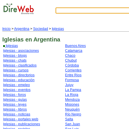
Inicio
>
Argentina
>
Sociedad
>
Iglesias
Iglesias
en Argentina
Iglesias
Buenos Aires
Iglesias - asociaciones
Catamarca
Iglesias - blogs
Chaco
Iglesias - chats
Chubut
Iglesias - clasificados
Córdoba
Iglesias - cursos
Corrientes
Iglesias - directorios
Entre Rios
Iglesias - educación
Formosa
Iglesias - empleo
Jujuy
Iglesias - eventos
La Pampa
Iglesias - foros
La Rioja
Iglesias - guías
Mendoza
Iglesias - leyes
Misiones
Iglesias - libros
Neuquén
Iglesias - noticias
Río Negro
Iglesias - portales web
Salta
Iglesias - publicaciones
San Juan