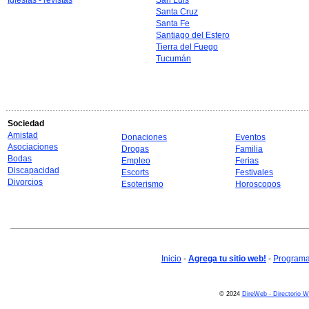
Iglesias - revistas
San Luis
Santa Cruz
Santa Fe
Santiago del Estero
Tierra del Fuego
Tucumán
Sociedad
Amistad
Donaciones
Eventos
Asociaciones
Drogas
Familia
Bodas
Empleo
Ferias
Discapacidad
Escorts
Festivales
Divorcios
Esoterismo
Horoscopos
Inicio
-
Agrega tu sitio web!
-
Programa 
© 2024
DireWeb - Directorio 