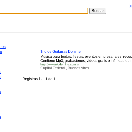
I
ires
Trío de Guitarras Domine
ca
Música para bodas, fiestas, eventos empresariales, recep
Contiene Mp3, grabaciones, videos gratis e infinidad de 
http://www.triodomine.com.ar
Capital Federal , Buenos Aires
s
s
Registros 1 al 1 de 1
a
o