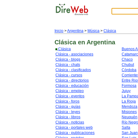
Inicio
>
Argentina
>
Música
>
Clásica
Clásica
en Argentina
Clásica
Buenos A
Clásica - asociaciones
Catamar
Clásica - blogs
Chaco
Clásica - chats
Chubut
Clásica - clasificados
Córdoba
Clásica - cursos
Corriente
Clásica - directorios
Entre Rio
Clásica - educación
Formosa
Clásica - empleo
Jujuy
Clásica - eventos
La Pamp
Clásica - foros
La Rioja
Clásica - guías
Mendoza
Clásica - leyes
Misiones
Clásica - libros
Neuquén
Clásica - noticias
Río Negr
Clásica - portales web
Salta
Clásica - publicaciones
San Juan