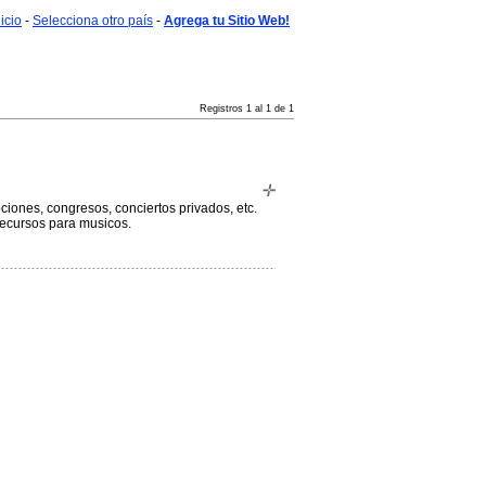
nicio
-
Selecciona otro país
-
Agrega tu Sitio Web!
Registros 1 al 1 de 1
ciones, congresos, conciertos privados, etc.
recursos para musicos.