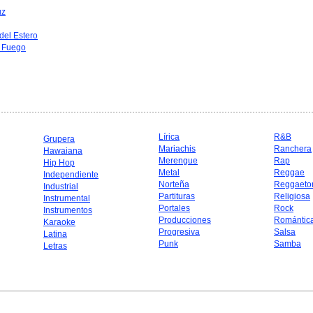
uz
del Estero
l Fuego
Lírica
R&B
Grupera
Mariachis
Ranchera
Hawaiana
Merengue
Rap
Hip Hop
Metal
Reggae
Independiente
Norteña
Reggaeto
Industrial
Partituras
Religiosa
Instrumental
Portales
Rock
Instrumentos
Producciones
Romántic
Karaoke
Progresiva
Salsa
Latina
Punk
Samba
Letras