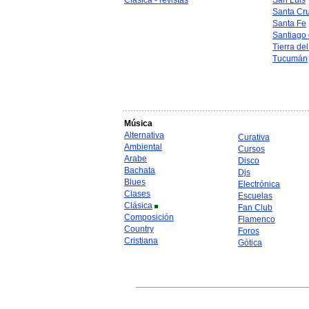
Clásica - revistas
San Luis
Santa Cr
Santa Fe
Santiago 
Tierra de
Tucumán
Música
Alternativa
Curativa
Ambiental
Cursos
Arabe
Disco
Bachata
Djs
Blues
Electrónica
Clases
Escuelas
Clásica
Fan Club
Composición
Flamenco
Country
Foros
Cristiana
Gótica