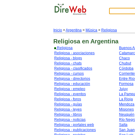
Inicio
>
Argentina
>
Música
>
Religiosa
Religiosa
en Argentina
Religiosa
Buenos A
Religiosa - asociaciones
Catamar
Religiosa - blogs
Chaco
Religiosa - chats
Chubut
Religiosa - clasificados
Córdoba
Religiosa - cursos
Corriente
Religiosa - directorios
Entre Rio
Religiosa - educación
Formosa
Religiosa - empleo
Jujuy
Religiosa - eventos
La Pamp
Religiosa - foros
La Rioja
Religiosa - guías
Mendoza
Religiosa - leyes
Misiones
Religiosa - libros
Neuquén
Religiosa - noticias
Río Negr
Religiosa - portales web
Salta
Religiosa - publicaciones
San Juan