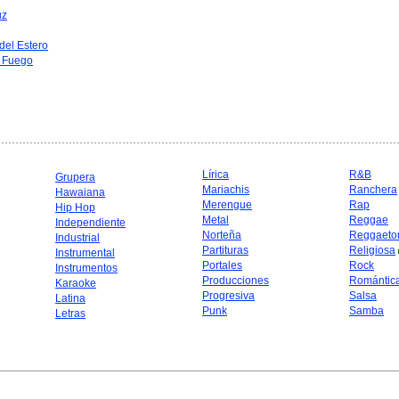
uz
del Estero
l Fuego
Lírica
R&B
Grupera
Mariachis
Ranchera
Hawaiana
Merengue
Rap
Hip Hop
Metal
Reggae
Independiente
Norteña
Reggaeto
Industrial
Partituras
Religiosa
Instrumental
Portales
Rock
Instrumentos
Producciones
Romántic
Karaoke
Progresiva
Salsa
Latina
Punk
Samba
Letras