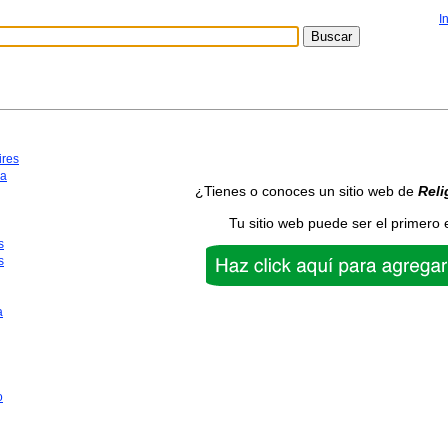
I
ires
ca
¿Tienes o conoces un sitio web de
Reli
Tu sitio web puede ser el primero 
s
s
a
o