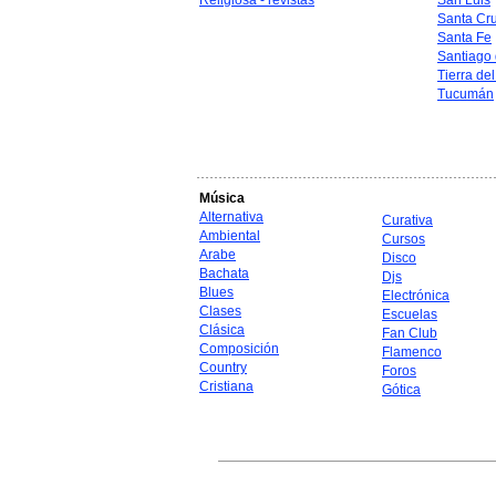
Religiosa - revistas
San Luis
Santa Cr
Santa Fe
Santiago 
Tierra de
Tucumán
Música
Alternativa
Curativa
Ambiental
Cursos
Arabe
Disco
Bachata
Djs
Blues
Electrónica
Clases
Escuelas
Clásica
Fan Club
Composición
Flamenco
Country
Foros
Cristiana
Gótica