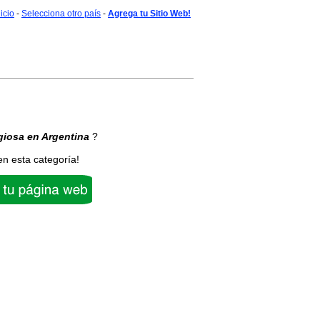
nicio
-
Selecciona otro país
-
Agrega tu Sitio Web!
giosa
en Argentina
?
en esta categoría!