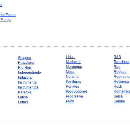
uz
del Estero
l Fuego
Lírica
R&B
Grupera
Mariachis
Ranchera
Hawaiana
Merengue
Rap
Hip Hop
Metal
Reggae
Independiente
Norteña
Reggaeto
Industrial
Partituras
Religiosa
Instrumental
Portales
Rock
Instrumentos
Producciones
Romántic
Karaoke
Progresiva
Salsa
Latina
Punk
Samba
Letras