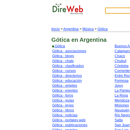
Inicio
>
Argentina
>
Música
>
Gótica
Gótica
en Argentina
Gótica
Buenos A
Gótica - asociaciones
Catamar
Gótica - blogs
Chaco
Gótica - chats
Chubut
Gótica - clasificados
Córdoba
Gótica - cursos
Corriente
Gótica - directorios
Entre Rio
Gótica - educación
Formosa
Gótica - empleo
Jujuy
Gótica - eventos
La Pamp
Gótica - foros
La Rioja
Gótica - guías
Mendoza
Gótica - leyes
Misiones
Gótica - libros
Neuquén
Gótica - noticias
Río Negr
Gótica - portales web
Salta
Gótica - publicaciones
San Juan