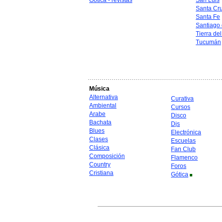
Gótica - revistas
San Luis
Santa Cr
Santa Fe
Santiago 
Tierra de
Tucumán
Música
Alternativa
Curativa
Ambiental
Cursos
Arabe
Disco
Bachata
Djs
Blues
Electrónica
Clases
Escuelas
Clásica
Fan Club
Composición
Flamenco
Country
Foros
Cristiana
Gótica