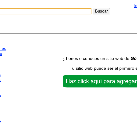
I
ires
ca
¿Tienes o conoces un sitio web de
Gó
Tu sitio web puede ser el primero 
s
s
a
o