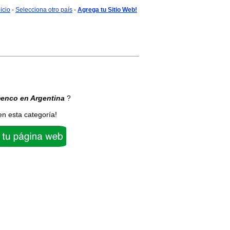
nicio
-
Selecciona otro país
-
Agrega tu Sitio Web!
menco
en Argentina
?
en esta categoría!