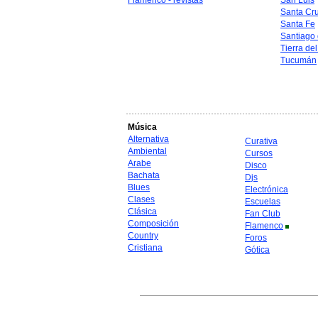
Flamenco - revistas
San Luis
Santa Cr
Santa Fe
Santiago 
Tierra de
Tucumán
Música
Alternativa
Curativa
Ambiental
Cursos
Arabe
Disco
Bachata
Djs
Blues
Electrónica
Clases
Escuelas
Clásica
Fan Club
Composición
Flamenco
Country
Foros
Cristiana
Gótica