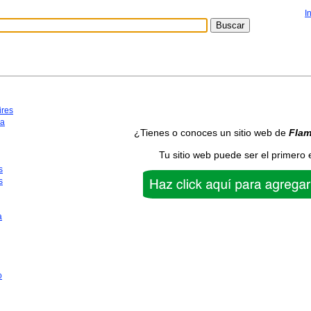
I
ires
ca
¿Tienes o conoces un sitio web de
Fla
Tu sitio web puede ser el primero 
s
s
a
o