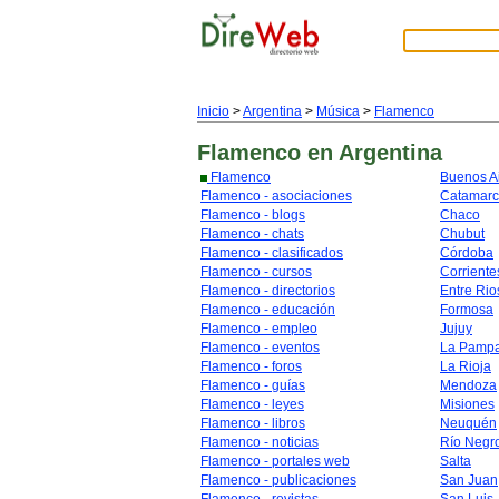
Inicio
>
Argentina
>
Música
>
Flamenco
Flamenco
en Argentina
Flamenco
Buenos A
Flamenco - asociaciones
Catamar
Flamenco - blogs
Chaco
Flamenco - chats
Chubut
Flamenco - clasificados
Córdoba
Flamenco - cursos
Corriente
Flamenco - directorios
Entre Rio
Flamenco - educación
Formosa
Flamenco - empleo
Jujuy
Flamenco - eventos
La Pamp
Flamenco - foros
La Rioja
Flamenco - guías
Mendoza
Flamenco - leyes
Misiones
Flamenco - libros
Neuquén
Flamenco - noticias
Río Negr
Flamenco - portales web
Salta
Flamenco - publicaciones
San Juan