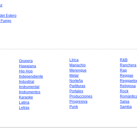
uz
del Estero
l Fuego
Lírica
R&B
Grupera
Mariachis
Ranchera
Hawaiana
Merengue
Rap
Hip Hop
Metal
Reggae
Independiente
Norteña
Reggaeto
Industrial
Partituras
Religiosa
Instrumental
Portales
Rock
Instrumentos
Producciones
Romántic
Karaoke
Progresiva
Salsa
Latina
Punk
Samba
Letras