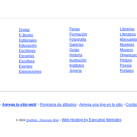
Ferias
Librerias
Digital
Formación
Literatura
E-Books
Fotografía
Manualid
Editoriales
Galerías
Muebles
Educación
Guías
Museos
Escritores
Historia
Organizac
Escuelas
ilustración
Pintura
Escultura
Institutos
Poesía
Eventos
Joyería
Portales
Exposiciones
-
Agrega tu sitio web!
-
Programa de afiliados
-
Agrega una liga en tu sitio
-
Contá
-
Web Hosting by Executive Websites
© 2024
DireWeb - Directorio Web