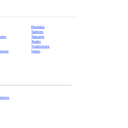
Revistas
Talleres
ades
Tatuajes
Teatro
Tradiciones
iones
Video
ctanos