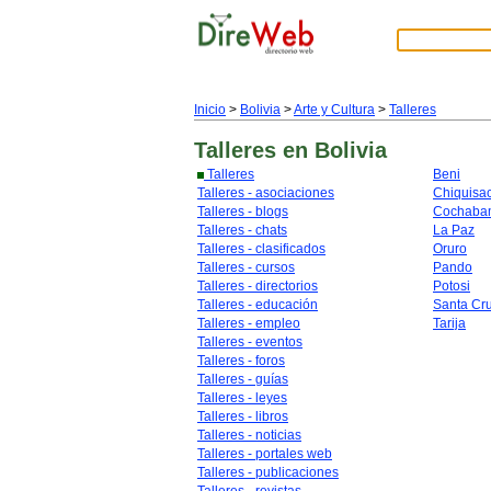
Inicio
>
Bolivia
>
Arte y Cultura
>
Talleres
Talleres
en Bolivia
Talleres
Beni
Talleres - asociaciones
Chiquisa
Talleres - blogs
Cochaba
Talleres - chats
La Paz
Talleres - clasificados
Oruro
Talleres - cursos
Pando
Talleres - directorios
Potosi
Talleres - educación
Santa Cr
Talleres - empleo
Tarija
Talleres - eventos
Talleres - foros
Talleres - guías
Talleres - leyes
Talleres - libros
Talleres - noticias
Talleres - portales web
Talleres - publicaciones