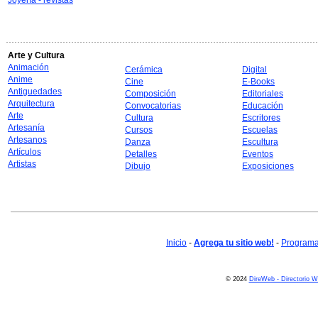
Joyería - revistas
Arte y Cultura
Animación
Cerámica
Digital
Anime
Cine
E-Books
Antiguedades
Composición
Editoriales
Arquitectura
Convocatorias
Educación
Arte
Cultura
Escritores
Artesanía
Cursos
Escuelas
Artesanos
Danza
Escultura
Artículos
Detalles
Eventos
Artistas
Dibujo
Exposiciones
Inicio
-
Agrega tu sitio web!
-
Programa 
© 2024
DireWeb - Directorio 