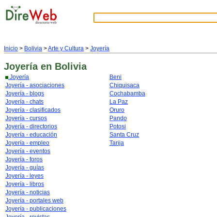
Inicio
>
Bolivia
>
Arte y Cultura
>
Joyería
Joyería
en Bolivia
Joyería
Beni
Joyería - asociaciones
Chiquisaca
Joyería - blogs
Cochabamba
Joyería - chats
La Paz
Joyería - clasificados
Oruro
Joyería - cursos
Pando
Joyería - directorios
Potosi
Joyería - educación
Santa Cruz
Joyería - empleo
Tarija
Joyería - eventos
Joyería - foros
Joyería - guías
Joyería - leyes
Joyería - libros
Joyería - noticias
Joyería - portales web
Joyería - publicaciones