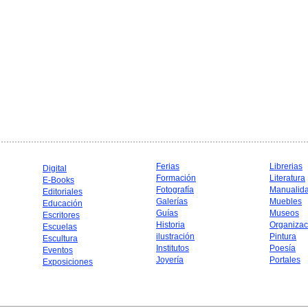
Ferias
Librerias
Digital
Formación
Literatura
E-Books
Fotografía
Manualid
Editoriales
Galerías
Muebles
Educación
Guías
Museos
Escritores
Historia
Organizac
Escuelas
ilustración
Pintura
Escultura
Institutos
Poesía
Eventos
Joyería
Portales
Exposiciones