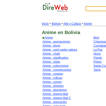
Inicio
>
Bolivia
>
Arte y Cultura
>
Anime
Anime
en Bolivia
Anime
Beni
Anime - asociaciones
Chiquisa
Anime - blogs
Cochaba
Anime - card captor sakura
La Paz
Anime - chats
Oruro
Anime - clasificados
Pando
Anime - clubs
Potosi
Anime - colecciones
Santa Cr
Anime - convenciones
Tarija
Anime - cosplay
Anime - críticas
Anime - cursos
Anime - digimon
Anime - directorios
Anime - dragon Ball
Anime - dragon Ball Z
Anime - educación