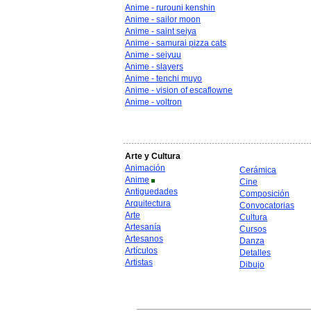
Anime - rurouni kenshin
Anime - sailor moon
Anime - saint seiya
Anime - samurai pizza cats
Anime - seiyuu
Anime - slayers
Anime - tenchi muyo
Anime - vision of escaflowne
Anime - voltron
Arte y Cultura
Animación
Cerámica
Anime
Cine
Antiguedades
Composición
Arquitectura
Convocatorias
Arte
Cultura
Artesanía
Cursos
Artesanos
Danza
Artículos
Detalles
Artistas
Dibujo