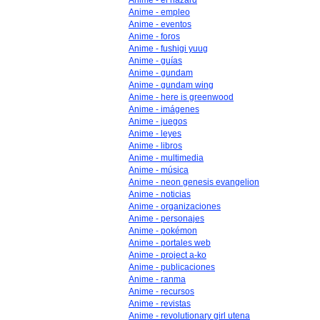
Anime - el hazard
Anime - empleo
Anime - eventos
Anime - foros
Anime - fushigi yuug
Anime - guías
Anime - gundam
Anime - gundam wing
Anime - here is greenwood
Anime - imágenes
Anime - juegos
Anime - leyes
Anime - libros
Anime - multimedia
Anime - música
Anime - neon genesis evangelion
Anime - noticias
Anime - organizaciones
Anime - personajes
Anime - pokémon
Anime - portales web
Anime - project a-ko
Anime - publicaciones
Anime - ranma
Anime - recursos
Anime - revistas
Anime - revolutionary girl utena