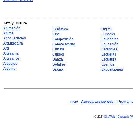
Muebles - revistas
Arte y Cultura
Animación
Cerámica
Digital
Anime
Cine
E-Books
Antiguedades
Composición
Editoriales
Arquitectura
Convocatorias
Educación
Arte
Cultura
Escritores
Artesanía
Cursos
Escuelas
Artesanos
Danza
Escultura
Artículos
Detalles
Eventos
Artistas
Dibujo
Exposiciones
Inicio
-
Agrega tu sitio web!
-
Programa 
© 2024
DireWeb - Directorio 