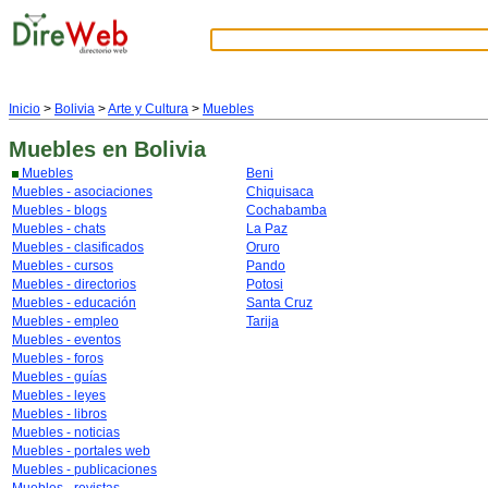
Inicio
>
Bolivia
>
Arte y Cultura
>
Muebles
Muebles
en Bolivia
Muebles
Beni
Muebles - asociaciones
Chiquisaca
Muebles - blogs
Cochabamba
Muebles - chats
La Paz
Muebles - clasificados
Oruro
Muebles - cursos
Pando
Muebles - directorios
Potosi
Muebles - educación
Santa Cruz
Muebles - empleo
Tarija
Muebles - eventos
Muebles - foros
Muebles - guías
Muebles - leyes
Muebles - libros
Muebles - noticias
Muebles - portales web
Muebles - publicaciones