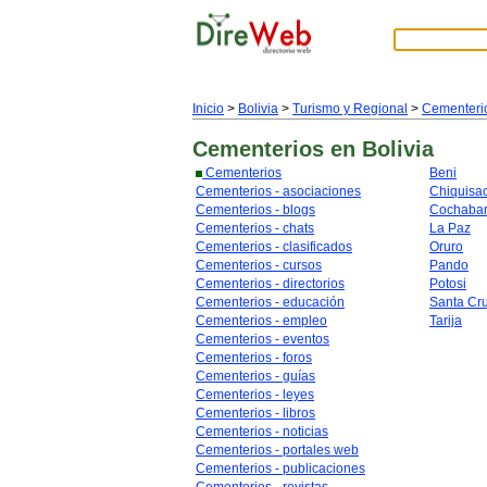
Inicio
>
Bolivia
>
Turismo y Regional
>
Cementeri
Cementerios
en Bolivia
Cementerios
Beni
Cementerios - asociaciones
Chiquisa
Cementerios - blogs
Cochaba
Cementerios - chats
La Paz
Cementerios - clasificados
Oruro
Cementerios - cursos
Pando
Cementerios - directorios
Potosi
Cementerios - educación
Santa Cr
Cementerios - empleo
Tarija
Cementerios - eventos
Cementerios - foros
Cementerios - guías
Cementerios - leyes
Cementerios - libros
Cementerios - noticias
Cementerios - portales web
Cementerios - publicaciones