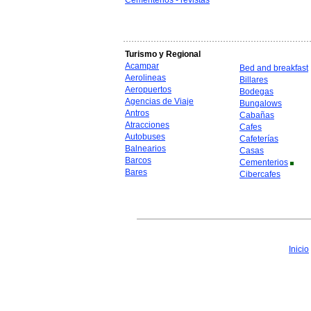
Cementerios - revistas
Turismo y Regional
Acampar
Bed and breakfast
Aerolineas
Billares
Aeropuertos
Bodegas
Agencias de Viaje
Bungalows
Antros
Cabañas
Atracciones
Cafes
Autobuses
Cafeterías
Balnearios
Casas
Barcos
Cementerios
Bares
Cibercafes
Inicio