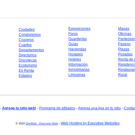
Exposiciones
Mapas
Ciudades
Foros
Oficinas
Condominios
Guarderías
Panteone
Cruceros
Guías
Paseos
Cuartos
Haciendas
Plazas
Departamentos
Hostales
Posadas
Directorios
Hoteles
Renta de 
Discotecas
Información
Residenci
Ecoturismo
Inmobiliarias
Restauran
En Renta
Limosinas
Rural
Estados
-
Agrega tu sitio web!
-
Programa de afiliados
-
Agrega una liga en tu sitio
-
Contá
-
Web Hosting by Executive Websites
© 2024
DireWeb - Directorio Web