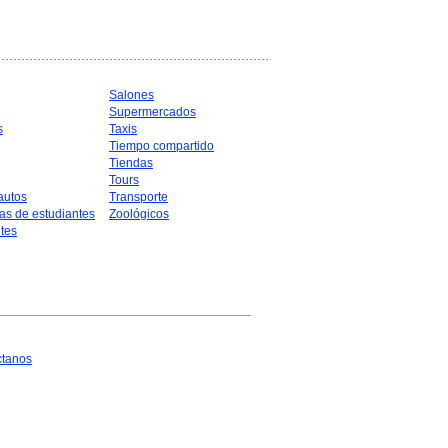
Salones
Supermercados
s
Taxis
Tiempo compartido
Tiendas
Tours
autos
Transporte
as de estudiantes
Zoológicos
tes
ctanos