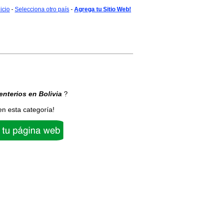
nicio
-
Selecciona otro país
-
Agrega tu Sitio Web!
nterios
en Bolivia
?
en esta categoría!