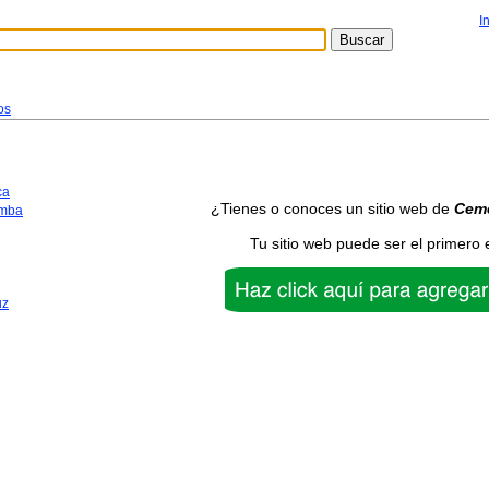
I
os
ca
¿Tienes o conoces un sitio web de
Ceme
mba
Tu sitio web puede ser el primero 
uz