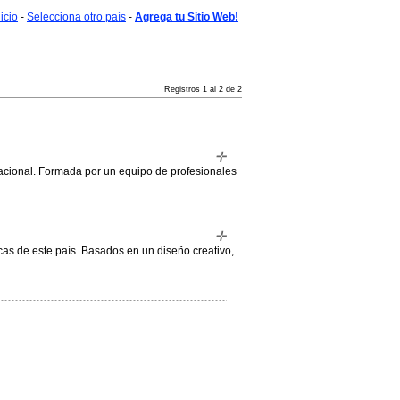
nicio
-
Selecciona otro país
-
Agrega tu Sitio Web!
Registros 1 al 2 de 2
nacional. Formada por un equipo de profesionales
cas de este país. Basados en un diseño creativo,