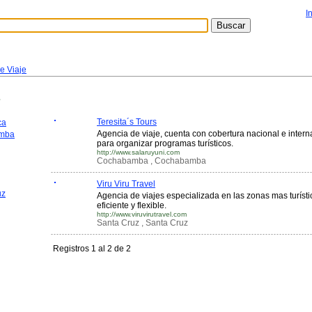
I
e Viaje
Teresita´s Tours
ca
Agencia de viaje, cuenta con cobertura nacional e inter
mba
para organizar programas turísticos.
http://www.salaruyuni.com
Cochabamba , Cochabamba
Viru Viru Travel
uz
Agencia de viajes especializada en las zonas mas turísti
eficiente y flexible.
http://www.viruvirutravel.com
Santa Cruz , Santa Cruz
Registros 1 al 2 de 2