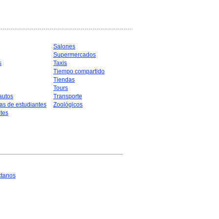
Salones
Supermercados
s
Taxis
Tiempo compartido
Tiendas
Tours
autos
Transporte
as de estudiantes
Zoológicos
tes
ctanos