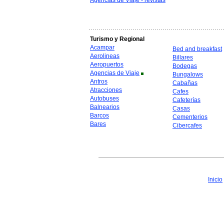
Agencias de Viaje - revistas
Turismo y Regional
Acampar
Bed and breakfast
Aerolineas
Billares
Aeropuertos
Bodegas
Agencias de Viaje
Bungalows
Antros
Cabañas
Atracciones
Cafes
Autobuses
Cafeterías
Balnearios
Casas
Barcos
Cementerios
Bares
Cibercafes
Inicio