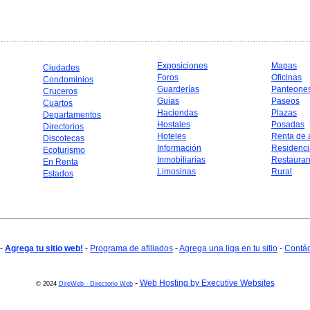
Exposiciones
Mapas
Ciudades
Foros
Oficinas
Condominios
Guarderías
Panteone
Cruceros
Guías
Paseos
Cuartos
Haciendas
Plazas
Departamentos
Hostales
Posadas
Directorios
Hoteles
Renta de 
Discotecas
Información
Residenci
Ecoturismo
Inmobiliarias
Restauran
En Renta
Limosinas
Rural
Estados
-
Agrega tu sitio web!
-
Programa de afiliados
-
Agrega una liga en tu sitio
-
Contá
-
Web Hosting by Executive Websites
© 2024
DireWeb - Directorio Web