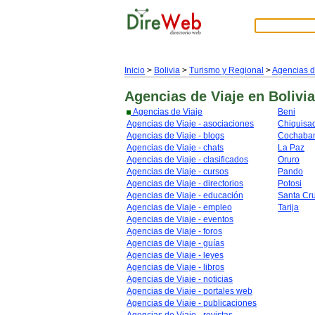
Inicio
>
Bolivia
>
Turismo y Regional
>
Agencias d
Agencias de Viaje
en Bolivia
Agencias de Viaje
Beni
Agencias de Viaje - asociaciones
Chiquisa
Agencias de Viaje - blogs
Cochaba
Agencias de Viaje - chats
La Paz
Agencias de Viaje - clasificados
Oruro
Agencias de Viaje - cursos
Pando
Agencias de Viaje - directorios
Potosi
Agencias de Viaje - educación
Santa Cr
Agencias de Viaje - empleo
Tarija
Agencias de Viaje - eventos
Agencias de Viaje - foros
Agencias de Viaje - guías
Agencias de Viaje - leyes
Agencias de Viaje - libros
Agencias de Viaje - noticias
Agencias de Viaje - portales web
Agencias de Viaje - publicaciones