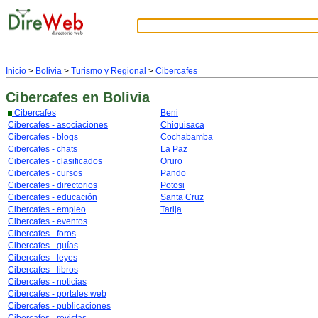
Inicio
>
Bolivia
>
Turismo y Regional
>
Cibercafes
Cibercafes
en Bolivia
Cibercafes
Beni
Cibercafes - asociaciones
Chiquisaca
Cibercafes - blogs
Cochabamba
Cibercafes - chats
La Paz
Cibercafes - clasificados
Oruro
Cibercafes - cursos
Pando
Cibercafes - directorios
Potosi
Cibercafes - educación
Santa Cruz
Cibercafes - empleo
Tarija
Cibercafes - eventos
Cibercafes - foros
Cibercafes - guías
Cibercafes - leyes
Cibercafes - libros
Cibercafes - noticias
Cibercafes - portales web
Cibercafes - publicaciones