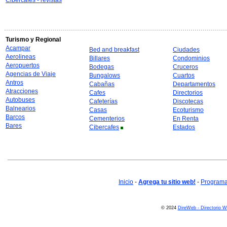
Cibercafes - revistas
Turismo y Regional
Acampar
Bed and breakfast
Ciudades
Aerolineas
Billares
Condominios
Aeropuertos
Bodegas
Cruceros
Agencias de Viaje
Bungalows
Cuartos
Antros
Cabañas
Departamentos
Atracciones
Cafes
Directorios
Autobuses
Cafeterías
Discotecas
Balnearios
Casas
Ecoturismo
Barcos
Cementerios
En Renta
Bares
Cibercafes
Estados
Inicio
-
Agrega tu sitio web!
-
Programa 
© 2024
DireWeb - Directorio 