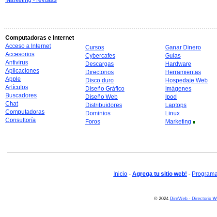
Marketing - revistas
Computadoras e Internet
Acceso a Internet
Cursos
Ganar Dinero
Accesorios
Cybercafes
Guías
Antivirus
Descargas
Hardware
Aplicaciones
Directorios
Herramientas
Apple
Disco duro
Hospedaje Web
Artículos
Diseño Gráfico
Imágenes
Buscadores
Diseño Web
Ipod
Chat
Distribuidores
Laptops
Computadoras
Dominios
Linux
Consultoría
Foros
Marketing
Inicio
-
Agrega tu sitio web!
-
Programa 
© 2024
DireWeb - Directorio 