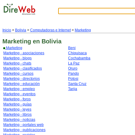
Inicio
>
Bolivia
>
Computadoras e Internet
>
Marketing
Marketing
en Bolivia
Marketing
Beni
Marketing - asociaciones
Chiquisaca
Marketing - blogs
Cochabamba
Marketing - chats
La Paz
Marketing - clasificados
Oruro
Marketing - cursos
Pando
Marketing - directorios
Potosi
Marketing - educación
Santa Cruz
Marketing - empleo
Tarija
Marketing - eventos
Marketing - foros
Marketing - guías
Marketing - leyes
Marketing - libros
Marketing - noticias
Marketing - portales web
Marketing - publicaciones