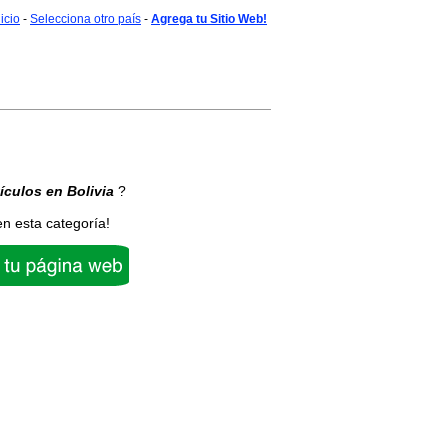
nicio
-
Selecciona otro país
-
Agrega tu Sitio Web!
tículos
en Bolivia
?
en esta categoría!