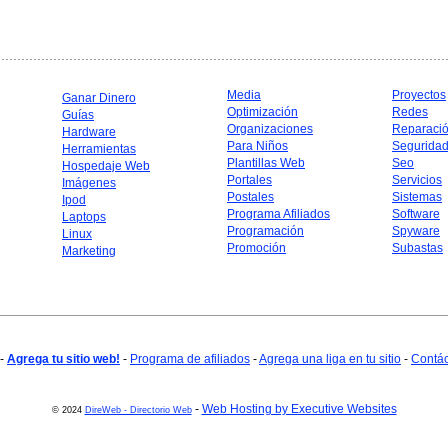
Media
Proyectos
Ganar Dinero
Optimización
Redes
Guías
Organizaciones
Reparaci
Hardware
Para Niños
Segurida
Herramientas
Plantillas Web
Seo
Hospedaje Web
Portales
Servicios
Imágenes
Postales
Sistemas
Ipod
Programa Afiliados
Software
Laptops
Programación
Spyware
Linux
Promoción
Subastas
Marketing
-
Agrega tu sitio web!
-
Programa de afiliados
-
Agrega una liga en tu sitio
-
Contá
-
Web Hosting by Executive Websites
© 2024
DireWeb - Directorio Web