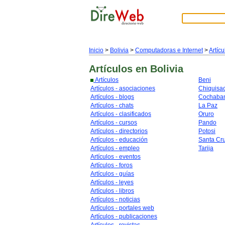
Inicio
>
Bolivia
>
Computadoras e Internet
>
Artícu
Artículos
en Bolivia
Artículos
Beni
Artículos - asociaciones
Chiquisa
Artículos - blogs
Cochaba
Artículos - chats
La Paz
Artículos - clasificados
Oruro
Artículos - cursos
Pando
Artículos - directorios
Potosi
Artículos - educación
Santa Cr
Artículos - empleo
Tarija
Artículos - eventos
Artículos - foros
Artículos - guías
Artículos - leyes
Artículos - libros
Artículos - noticias
Artículos - portales web
Artículos - publicaciones