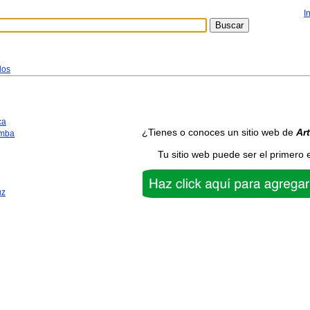
I
los
ca
¿Tienes o conoces un sitio web de
Ar
mba
Tu sitio web puede ser el primero 
uz