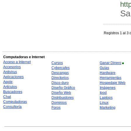
htt
Sa
Registros 1 al 3 
Computadoras e Internet
Acceso a Internet
Cursos
Ganar Dinero
Accesorios
Cybercafes
Guías
Antivirus
Descargas
Hardware
Aplicaciones
Directorios
Herramientas
Apple
Disco duro
Hospedaje Web
Artículos
Diseño Gráfico
Imágenes
Buscadores
Diseño Web
Ipod
Chat
Distribuidores
Laptops
Computadoras
Dominios
Linux
Consultoría
Foros
Marketing