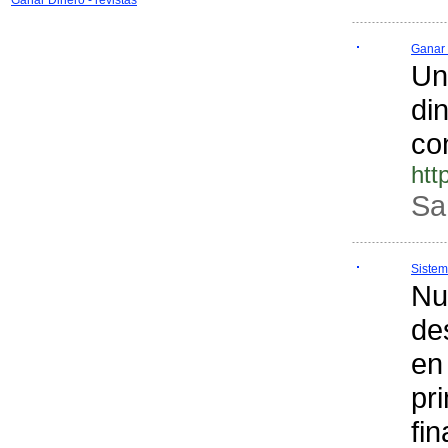
Ganar Dinero - revistas
Ganar 
Un
di
co
htt
Sa
Sistem
Nu
de
en
pr
fi