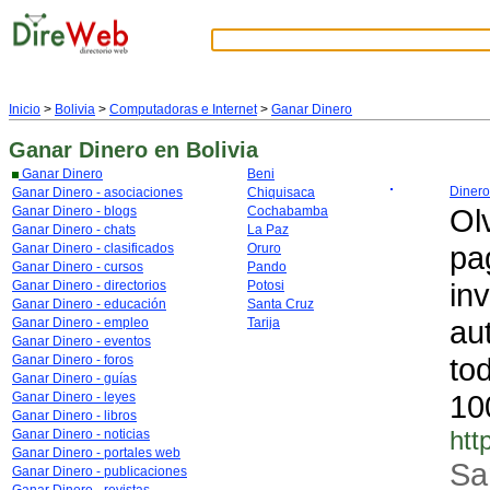
Inicio
>
Bolivia
>
Computadoras e Internet
>
Ganar Dinero
Ganar Dinero
en Bolivia
Ganar Dinero
Beni
Dinero
Ganar Dinero - asociaciones
Chiquisaca
Olv
Ganar Dinero - blogs
Cochabamba
Ganar Dinero - chats
La Paz
pag
Ganar Dinero - clasificados
Oruro
Ganar Dinero - cursos
Pando
in
Ganar Dinero - directorios
Potosi
Ganar Dinero - educación
Santa Cruz
au
Ganar Dinero - empleo
Tarija
Ganar Dinero - eventos
to
Ganar Dinero - foros
Ganar Dinero - guías
10
Ganar Dinero - leyes
Ganar Dinero - libros
htt
Ganar Dinero - noticias
Ganar Dinero - portales web
Sa
Ganar Dinero - publicaciones