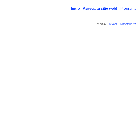
Inicio
-
Agrega tu sitio web!
-
Programa 
© 2024
DireWeb - Directorio 