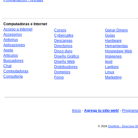
Programación - revistas
Computadoras e Internet
Acceso a Internet
Cursos
Ganar Dinero
Accesorios
Cybercafes
Guías
Antivirus
Descargas
Hardware
Aplicaciones
Directorios
Herramientas
Apple
Disco duro
Hospedaje Web
Artículos
Diseño Gráfico
Imágenes
Buscadores
Diseño Web
Ipod
Chat
Distribuidores
Laptops
Computadoras
Dominios
Linux
Consultoría
Foros
Marketing
Inicio
-
Agrega tu sitio web!
-
Programa 
© 2024
DireWeb - Directorio 