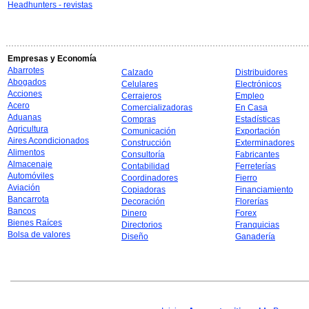
Headhunters - revistas
Empresas y Economía
Abarrotes
Calzado
Distribuidores
Abogados
Celulares
Electrónicos
Acciones
Cerrajeros
Empleo
Acero
Comercializadoras
En Casa
Aduanas
Compras
Estadísticas
Agricultura
Comunicación
Exportación
Aires Acondicionados
Construcción
Exterminadores
Alimentos
Consultoría
Fabricantes
Almacenaje
Contabilidad
Ferreterías
Automóviles
Coordinadores
Fierro
Aviación
Copiadoras
Financiamiento
Bancarrota
Decoración
Florerías
Bancos
Dinero
Forex
Bienes Raíces
Directorios
Franquicias
Bolsa de valores
Diseño
Ganadería