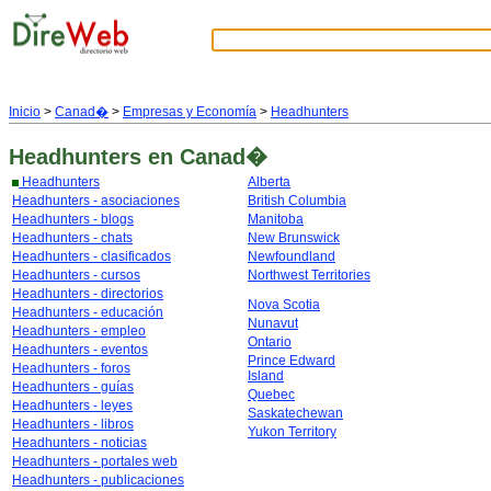
Inicio
>
Canad�
>
Empresas y Economía
>
Headhunters
Headhunters
en Canad�
Headhunters
Alberta
Headhunters - asociaciones
British Columbia
Headhunters - blogs
Manitoba
Headhunters - chats
New Brunswick
Headhunters - clasificados
Newfoundland
Headhunters - cursos
Northwest Territories
Headhunters - directorios
Nova Scotia
Headhunters - educación
Nunavut
Headhunters - empleo
Ontario
Headhunters - eventos
Prince Edward
Headhunters - foros
Island
Headhunters - guías
Quebec
Headhunters - leyes
Saskatechewan
Headhunters - libros
Yukon Territory
Headhunters - noticias
Headhunters - portales web
Headhunters - publicaciones