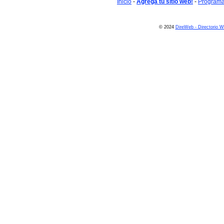
Inicio
-
Agrega tu sitio web!
-
Programa 
© 2024
DireWeb - Directorio 