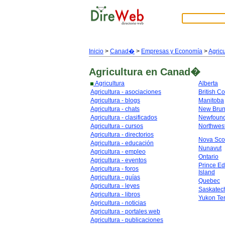
Inicio
>
Canad�
>
Empresas y Economía
>
Agricu
Agricultura
en Canad�
Agricultura
Alberta
Agricultura - asociaciones
British C
Agricultura - blogs
Manitoba
Agricultura - chats
New Brun
Agricultura - clasificados
Newfoun
Agricultura - cursos
Northwest
Agricultura - directorios
Nova Sco
Agricultura - educación
Nunavut
Agricultura - empleo
Ontario
Agricultura - eventos
Prince E
Agricultura - foros
Island
Agricultura - guías
Quebec
Agricultura - leyes
Saskate
Agricultura - libros
Yukon Ter
Agricultura - noticias
Agricultura - portales web
Agricultura - publicaciones