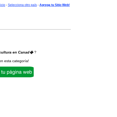
nicio
-
Selecciona otro país
-
Agrega tu Sitio Web!
cultura
en Canad�
?
en esta categoría!