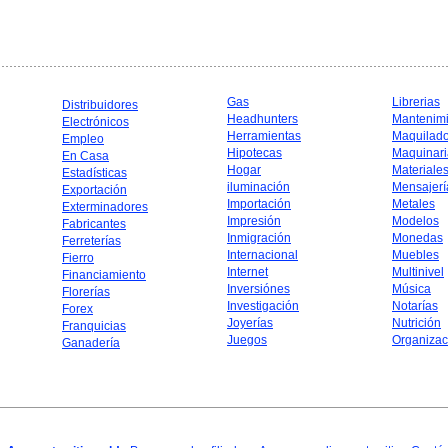
Gas
Librerias
Distribuidores
Headhunters
Mantenim
Electrónicos
Herramientas
Maquilad
Empleo
Hipotecas
Maquinari
En Casa
Hogar
Materiale
Estadísticas
iluminación
Mensajerí
Exportación
Importación
Metales
Exterminadores
Impresión
Modelos
Fabricantes
Inmigración
Monedas
Ferreterías
Internacional
Muebles
Fierro
Internet
Multinivel
Financiamiento
Inversiónes
Música
Florerías
Investigación
Notarías
Forex
Joyerías
Nutrición
Franquicias
Juegos
Organizac
Ganadería