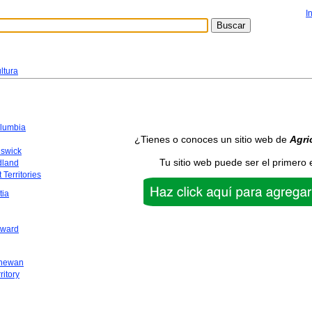
I
ltura
olumbia
¿Tienes o conoces un sitio web de
Agri
swick
Tu sitio web puede ser el primero 
dland
 Territories
tia
dward
chewan
ritory