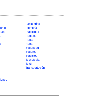
Pastelerías
iento
Plomería
oras
Publicidad
a
Regalos
s
Renta
a
Ropa
Seguridad
Seguros
Servicios
Tecnología
Textil
Transportación
iones