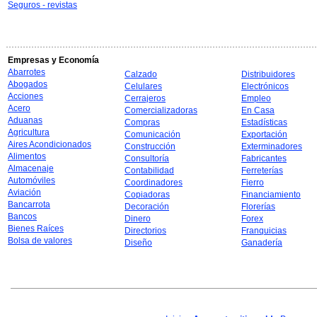
Seguros - revistas
Empresas y Economía
Abarrotes
Calzado
Distribuidores
Abogados
Celulares
Electrónicos
Acciones
Cerrajeros
Empleo
Acero
Comercializadoras
En Casa
Aduanas
Compras
Estadísticas
Agricultura
Comunicación
Exportación
Aires Acondicionados
Construcción
Exterminadores
Alimentos
Consultoría
Fabricantes
Almacenaje
Contabilidad
Ferreterías
Automóviles
Coordinadores
Fierro
Aviación
Copiadoras
Financiamiento
Bancarrota
Decoración
Florerías
Bancos
Dinero
Forex
Bienes Raíces
Directorios
Franquicias
Bolsa de valores
Diseño
Ganadería