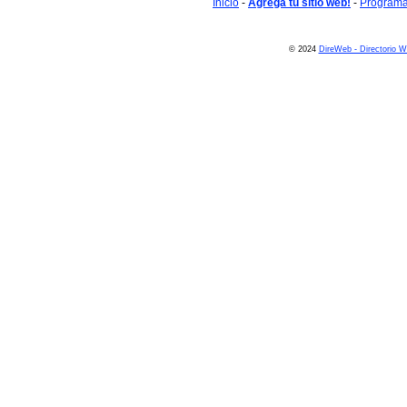
Inicio
-
Agrega tu sitio web!
-
Programa 
© 2024
DireWeb - Directorio 