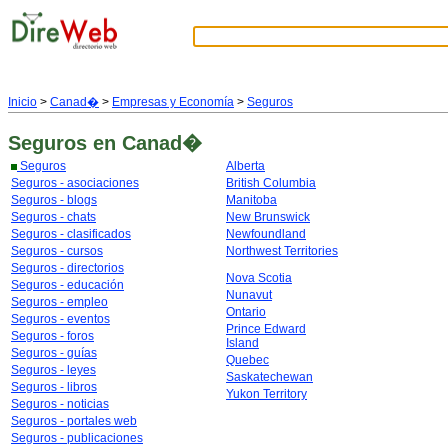
Inicio
>
Canad�
>
Empresas y Economía
>
Seguros
Seguros
en Canad�
Seguros
Alberta
Seguros - asociaciones
British Columbia
Seguros - blogs
Manitoba
Seguros - chats
New Brunswick
Seguros - clasificados
Newfoundland
Seguros - cursos
Northwest Territories
Seguros - directorios
Nova Scotia
Seguros - educación
Nunavut
Seguros - empleo
Ontario
Seguros - eventos
Prince Edward
Seguros - foros
Island
Seguros - guías
Quebec
Seguros - leyes
Saskatechewan
Seguros - libros
Yukon Territory
Seguros - noticias
Seguros - portales web
Seguros - publicaciones