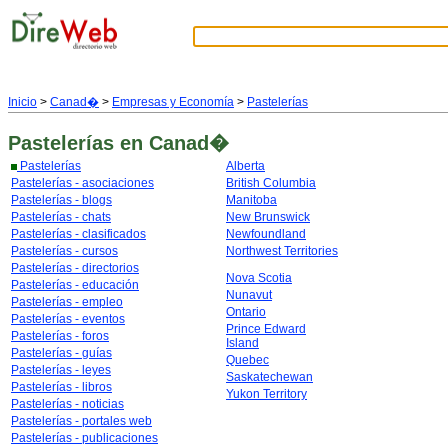
Inicio
>
Canad�
>
Empresas y Economía
>
Pastelerías
Pastelerías
en Canad�
Pastelerías
Alberta
Pastelerías - asociaciones
British Columbia
Pastelerías - blogs
Manitoba
Pastelerías - chats
New Brunswick
Pastelerías - clasificados
Newfoundland
Pastelerías - cursos
Northwest Territories
Pastelerías - directorios
Nova Scotia
Pastelerías - educación
Nunavut
Pastelerías - empleo
Ontario
Pastelerías - eventos
Prince Edward
Pastelerías - foros
Island
Pastelerías - guías
Quebec
Pastelerías - leyes
Saskatechewan
Pastelerías - libros
Yukon Territory
Pastelerías - noticias
Pastelerías - portales web
Pastelerías - publicaciones