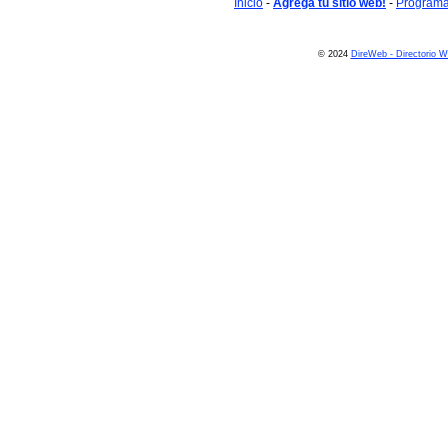
Inicio
-
Agrega tu sitio web!
-
Programa 
© 2024
DireWeb - Directorio 