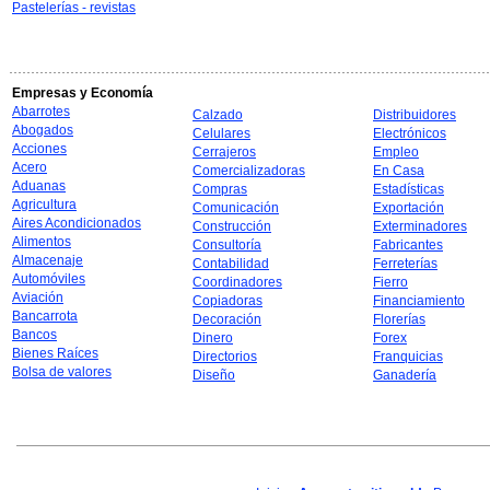
Pastelerías - revistas
Empresas y Economía
Abarrotes
Calzado
Distribuidores
Abogados
Celulares
Electrónicos
Acciones
Cerrajeros
Empleo
Acero
Comercializadoras
En Casa
Aduanas
Compras
Estadísticas
Agricultura
Comunicación
Exportación
Aires Acondicionados
Construcción
Exterminadores
Alimentos
Consultoría
Fabricantes
Almacenaje
Contabilidad
Ferreterías
Automóviles
Coordinadores
Fierro
Aviación
Copiadoras
Financiamiento
Bancarrota
Decoración
Florerías
Bancos
Dinero
Forex
Bienes Raíces
Directorios
Franquicias
Bolsa de valores
Diseño
Ganadería