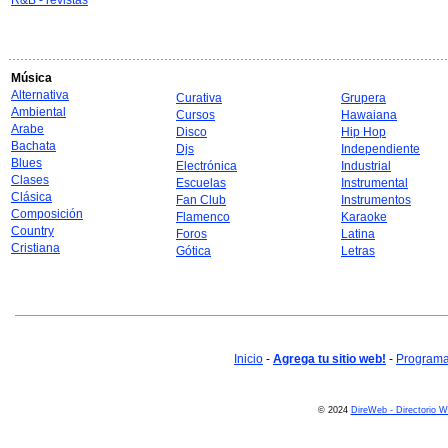
R&B - revistas
Música
Alternativa
Curativa
Grupera
Ambiental
Cursos
Hawaiana
Arabe
Disco
Hip Hop
Bachata
Djs
Independiente
Blues
Electrónica
Industrial
Clases
Escuelas
Instrumental
Clásica
Fan Club
Instrumentos
Composición
Flamenco
Karaoke
Country
Foros
Latina
Cristiana
Gótica
Letras
Inicio
-
Agrega tu sitio web!
-
Programa 
© 2024
DireWeb - Directorio 