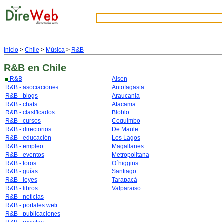
Inicio
>
Chile
>
Música
>
R&B
R&B
en Chile
R&B
Aisen
R&B - asociaciones
Antofagasta
R&B - blogs
Araucania
R&B - chats
Atacama
R&B - clasificados
Biobio
R&B - cursos
Coquimbo
R&B - directorios
De Maule
R&B - educación
Los Lagos
R&B - empleo
Magallanes
R&B - eventos
Metropolitana
R&B - foros
O´higgins
R&B - guías
Santiago
R&B - leyes
Tarapacá
R&B - libros
Valparaiso
R&B - noticias
R&B - portales web
R&B - publicaciones