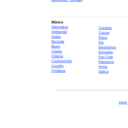
Merengue - revistas
Música
Alternativa
Curativa
Ambiental
Cursos
Arabe
Disco
Bachata
Djs
Blues
Electrónica
Clases
Escuelas
Clásica
Fan Club
Composición
Flamenco
Country
Foros
Cristiana
Gótica
Inicio