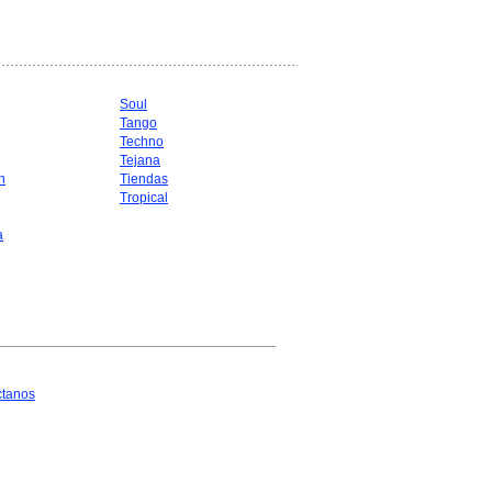
Soul
Tango
Techno
Tejana
n
Tiendas
Tropical
a
ctanos