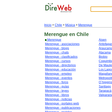
Inicio
>
Chile
>
Música
>
Merengue
Merengue
en Chile
Merengue
Aisen
Merengue - asociaciones
Antofaga
Merengue - blogs
Araucani
Merengue - chats
Atacama
Merengue - clasificados
Biobio
Merengue - cursos
Coquimb
Merengue - directorios
De Maule
Merengue - educación
Los Lago
Merengue - empleo
Magallan
Merengue - eventos
Metropoli
Merengue - foros
O´higgins
Merengue - guías
Santiago
Merengue - leyes
Tarapacá
Merengue - libros
Valparais
Merengue - noticias
Merengue - portales web
Merengue - publicaciones