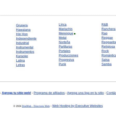
Lírica
R&B
Grupera
Mariachis
Ranchera
Hawaiana
Merengue
Rap
Hip Hop
Metal
Reggae
Independiente
Norteña
Reggaeto
Industrial
Partituras
Religiosa
Instrumental
Portales
Rock
Instrumentos
Producciones
Romántic
Karaoke
Progresiva
Salsa
Latina
Punk
Samba
Letras
-
Agrega tu sitio web!
-
Programa de afiliados
-
Agrega una liga en tu sitio
-
Contá
-
Web Hosting by Executive Websites
© 2024
DireWeb - Directorio Web