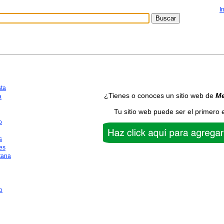
I
sta
¿Tienes o conoces un sitio web de
Me
a
Tu sitio web puede ser el primero 
o
s
es
tana
o