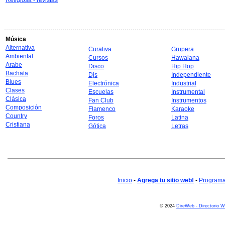
Religiosa - revistas
Música
Alternativa
Curativa
Grupera
Ambiental
Cursos
Hawaiana
Arabe
Disco
Hip Hop
Bachata
Djs
Independiente
Blues
Electrónica
Industrial
Clases
Escuelas
Instrumental
Clásica
Fan Club
Instrumentos
Composición
Flamenco
Karaoke
Country
Foros
Latina
Cristiana
Gótica
Letras
Inicio
-
Agrega tu sitio web!
-
Programa 
© 2024
DireWeb - Directorio 