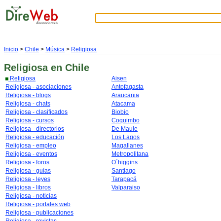
Inicio
>
Chile
>
Música
>
Religiosa
Religiosa
en Chile
Religiosa
Aisen
Religiosa - asociaciones
Antofagasta
Religiosa - blogs
Araucania
Religiosa - chats
Atacama
Religiosa - clasificados
Biobio
Religiosa - cursos
Coquimbo
Religiosa - directorios
De Maule
Religiosa - educación
Los Lagos
Religiosa - empleo
Magallanes
Religiosa - eventos
Metropolitana
Religiosa - foros
O´higgins
Religiosa - guías
Santiago
Religiosa - leyes
Tarapacá
Religiosa - libros
Valparaiso
Religiosa - noticias
Religiosa - portales web
Religiosa - publicaciones